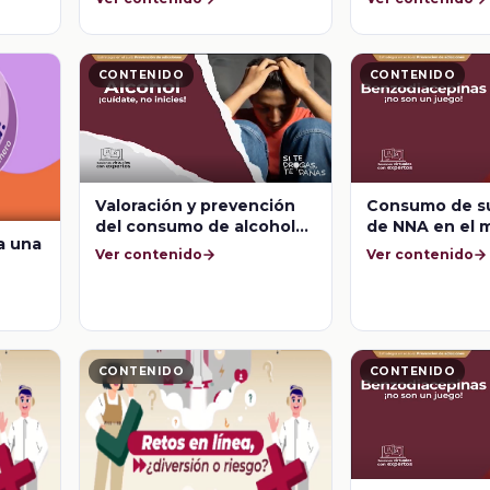
óvenes
CONTENIDO
CONTENIDO
Consumo de s
Valoración y prevención
de NNA en el 
del consumo de alcohol
a una
México
en adolescentes
Ver contenido
Ver contenido
ero?
CONTENIDO
CONTENIDO