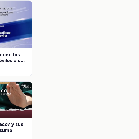
recen los
óviles a un
aco? y sus
nsumo