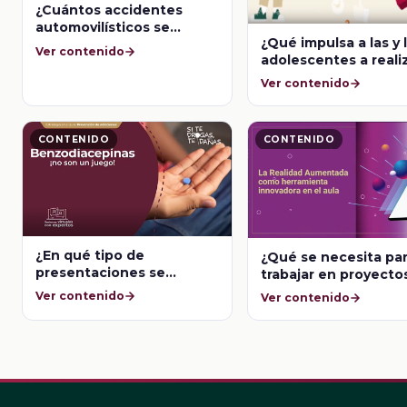
¿Cuántos accidentes
automovilísticos se
¿Qué impulsa a las y 
pueden evitar a raíz del
Ver contenido
adolescentes a reali
consumo del alcohol?
retos?
Ver contenido
CONTENIDO
CONTENIDO
¿En qué tipo de
¿Qué se necesita pa
presentaciones se
trabajar en proyecto
pueden conseguir las
realidad aumentada
Ver contenido
Ver contenido
benzodiacepinas?