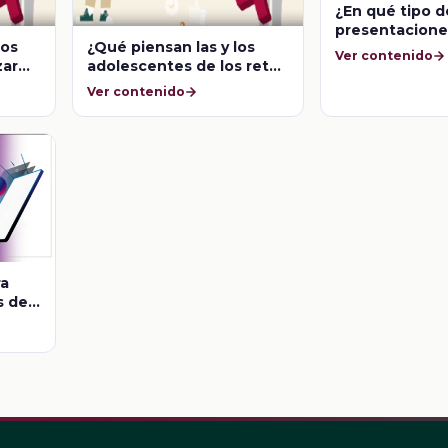
¿En qué tipo d
presentacione
los
¿Qué piensan las y los
pueden conseg
Ver contenido
zar
adolescentes de los retos
Benzodiacepi
en línea?
Ver contenido
ra
s de
?