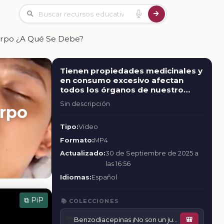
uerpo ¿A Qué Se Debe?
Tienen propiedades medicinales y
en consumo excesivo afectan
todos los órganos de nuestro
cuerpo ¿A qué se debe?
Sin descripción
erpo
Tipo:
Video
Formato:
MP4
Actualizado:
30 de Septiembre de 2025 a
las 16:56
Idiomas:
Español
⧉ PiP
📚 COLECCIONES
📚
Benzodiacepinas ¡No son un juego! - Sesión con expertos
🎒