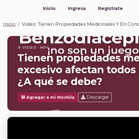
Inicio
Ingresa
Regístrate
Inicio
Video: Tienen Propiedades Medicinales Y En Co
📎 VIDEO · MP4
Tienen propiedades me
excesivo afectan todos
¿A qué se debe?
Descargar
🎒 Agregar a mi Mochila