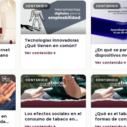
CONTENIDO
CONTENIDO
Tecnologías innovadoras
¿Qué tienen en común?
ernet
¿En qué se pa
Ver contenido
rano
dispositivos m
martillo?
Ver contenido
CONTENIDO
CONTENIDO
Los efectos sociales en el
¿Qué es el tab
n en
consumo de tabaco en
formas de co
edan
adolescentes
Ver contenido
Ver contenido