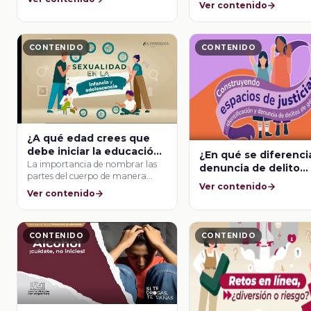
acercar a las y los j
Ver contenido
tanto control debe de
en el consumo de
haber por parte del
sustancias?
usuario los médicos?
CONTENIDO
CONTENIDO
¿A qué edad crees que
debe iniciar la educación
¿En qué se diferenci
sexual? (Mentimeter)
La importancia de nombrar las
denuncia de delito
partes del cuerpo de manera
común a uno de gén
Ver contenido
correcta permite …
Ver contenido
CONTENIDO
CONTENIDO