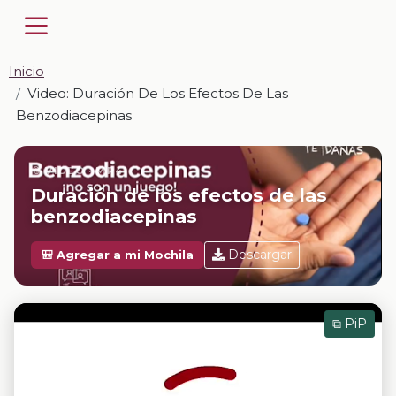
Inicio
Video: Duración De Los Efectos De Las
Benzodiacepinas
📎 VIDEO · MP4
Duración de los efectos de las
benzodiacepinas
Descargar
🎒 Agregar a mi Mochila
⧉ PiP