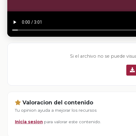
Si el archivo no se puede visu
Valoracion del contenido
Tu opinion ayuda a mejorar los recursos
Inicia sesion
para valorar este contenido.