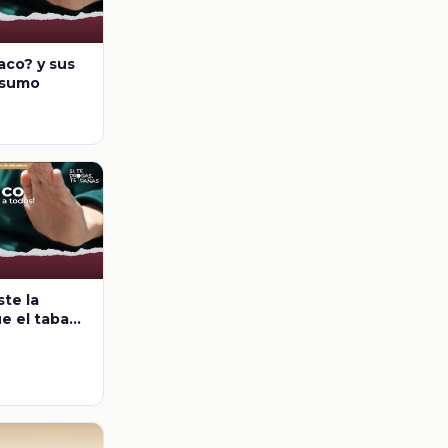
aco? y sus
nsumo
ste la
e el tabaco
ino que
?