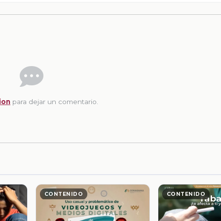
ion
para dejar un comentario.
CONTENIDO
CONTENIDO