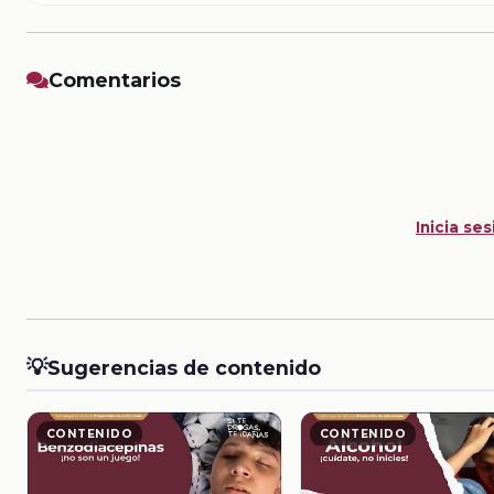
Comentarios
Inicia ses
💡
Sugerencias de contenido
CONTENIDO
CONTENIDO