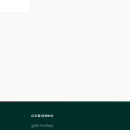
GOBIERNO
gob.mx/sep