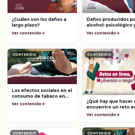
¿Cuáles son los daños a
Daños producidos po
largo plazo?
alcohol: psicológico 
físico
Ver contenido
Ver contenido
CONTENIDO
CONTENIDO
Los efectos sociales en el
consumo de tabaco en
¿Qué hay que hacer 
adolescentes
Ver contenido
encuentro un reto e
línea que probable
Ver contenido
cause daños?
CONTENIDO
CONTENIDO