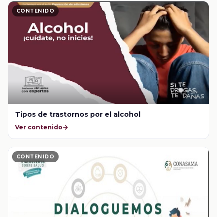
CONTENIDO
Tipos de trastornos por el alcohol
Ver contenido
CONTENIDO