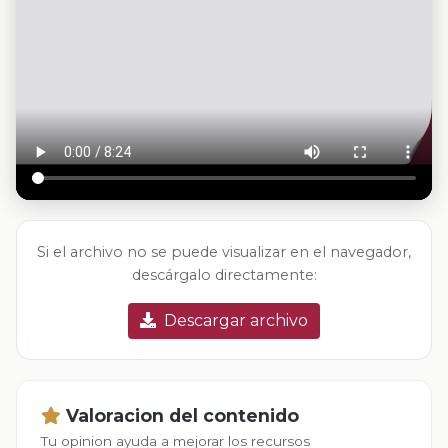
Si el archivo no se puede visualizar en el navegador,
descárgalo directamente:
Descargar archivo
Valoracion del contenido
Tu opinion ayuda a mejorar los recursos