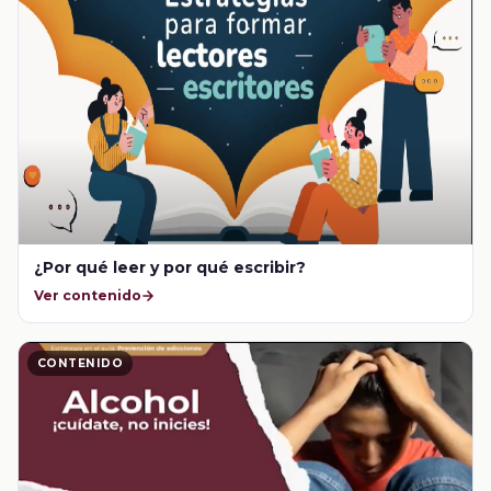
¿Por qué leer y por qué escribir?
Ver contenido
CONTENIDO