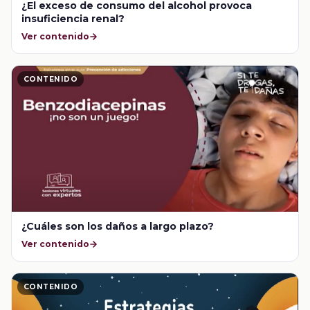
¿El exceso de consumo del alcohol provoca
insuficiencia renal?
Ver contenido
CONTENIDO
¿Cuáles son los daños a largo plazo?
Ver contenido
CONTENIDO