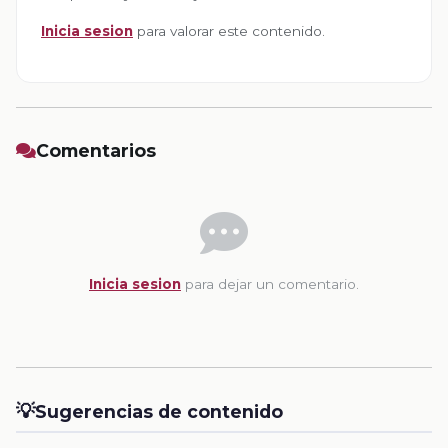
Inicia sesion
para valorar este contenido.
Comentarios
Inicia sesion
para dejar un comentario.
💡
Sugerencias de contenido