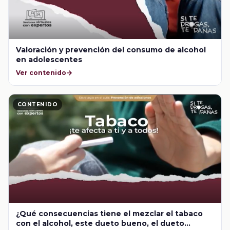
Valoración y prevención del consumo de alcohol
en adolescentes
Ver contenido
CONTENIDO
¿Qué consecuencias tiene el mezclar el tabaco
con el alcohol, este dueto bueno, el dueto