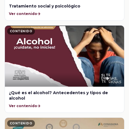
Tratamiento social y psicológico
Ver contenido
CONTENIDO
¿Qué es el alcohol? Antecedentes y tipos de
alcohol
Ver contenido
CONTENIDO