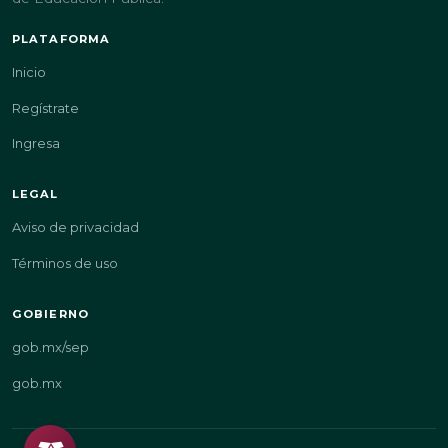
PLATAFORMA
Inicio
Regístrate
Ingresa
LEGAL
Aviso de privacidad
Términos de uso
GOBIERNO
gob.mx/sep
gob.mx