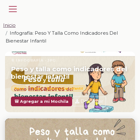
Inicio
Infografía: Peso Y Talla Como Indicadores Del
Bienestar Infantil
📎 INFOGRAFÍA · JPG
Peso y talla como indicadores del
bienestar infantil
Peso
Talla
Biennestar infantil
IMC
Descargar
🎒 Agregar a mi Mochila