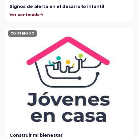
Signos de alerta en el desarrollo infantil
Ver contenido
CONTENIDO
Construir mi bienestar