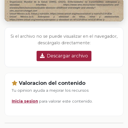
Si el archivo no se puede visualizar en el navegador,
descárgalo directamente:
Descargar archivo
Valoracion del contenido
Tu opinion ayuda a mejorar los recursos
Inicia sesion
para valorar este contenido.