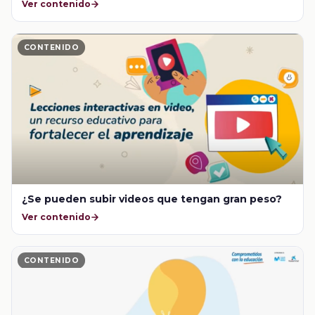
Ver contenido
CONTENIDO
¿Se pueden subir videos que tengan gran peso?
Ver contenido
CONTENIDO