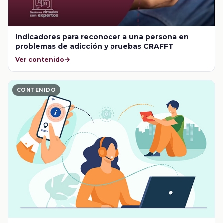
Indicadores para reconocer a una persona en
problemas de adicción y pruebas CRAFFT
Ver contenido
CONTENIDO