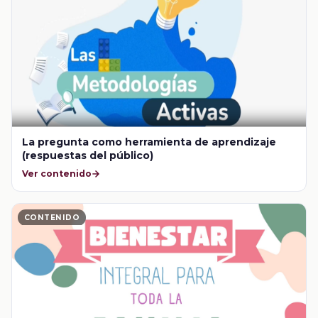
La pregunta como herramienta de aprendizaje
(respuestas del público)
Ver contenido
CONTENIDO