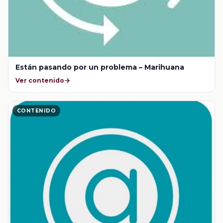
Están pasando por un problema – Marihuana
Ver contenido
CONTENIDO