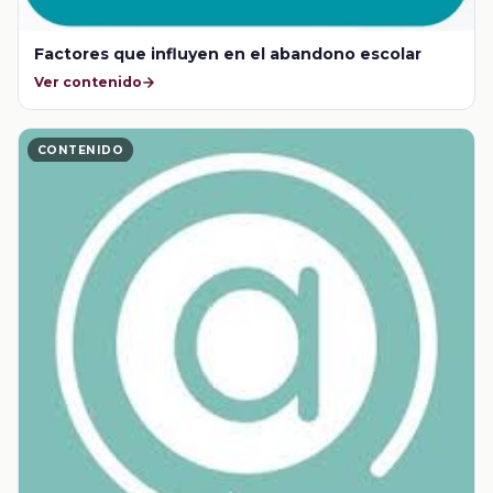
Factores que influyen en el abandono escolar
Ver contenido
CONTENIDO