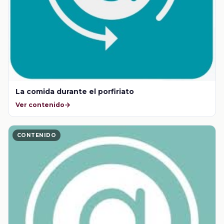
La comida durante el porfiriato
Ver contenido
CONTENIDO