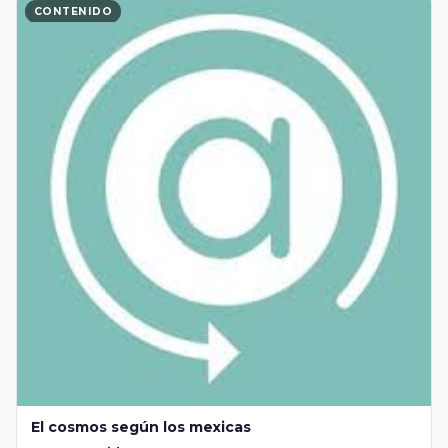
CONTENIDO
El cosmos según los mexicas