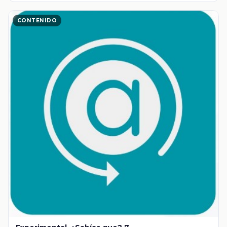
CONTENIDO