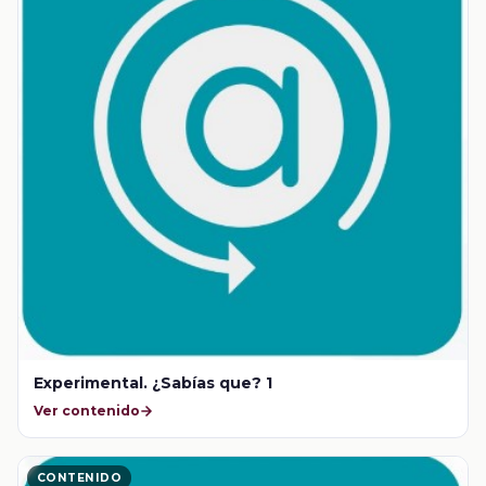
Experimental. ¿Sabías que? 1
Ver contenido
CONTENIDO