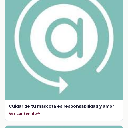
Cuidar de tu mascota es responsabilidad y amor
Ver contenido