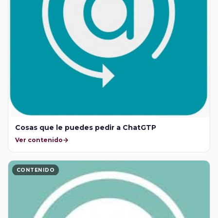
Cosas que le puedes pedir a ChatGTP
Ver contenido
CONTENIDO