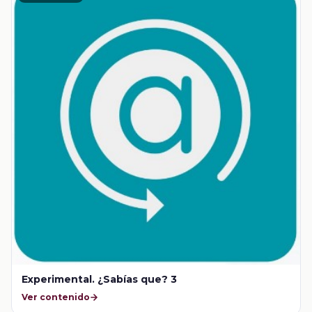
Experimental. ¿Sabías que? 3
Ver contenido