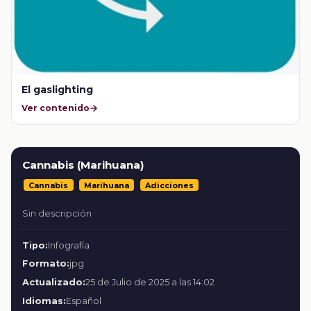
El gaslighting
Ver contenido
Cannabis (Marihuana)
Cannabis
Marihuana
Adicciones
Sin descripción
Tipo:
Infografía
Formato:
jpg
Actualizado:
25 de Julio de 2025 a las 14:02
Idiomas:
Español