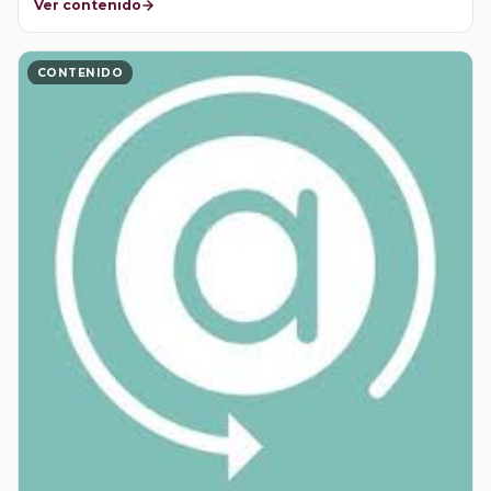
Ver contenido
CONTENIDO