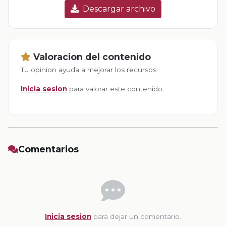
Descargar archivo
Valoracion del contenido
Tu opinion ayuda a mejorar los recursos
Inicia sesion
para valorar este contenido.
Comentarios
Inicia sesion
para dejar un comentario.