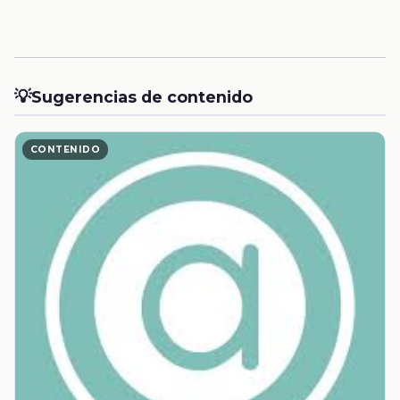
💡
Sugerencias de contenido
CONTENIDO