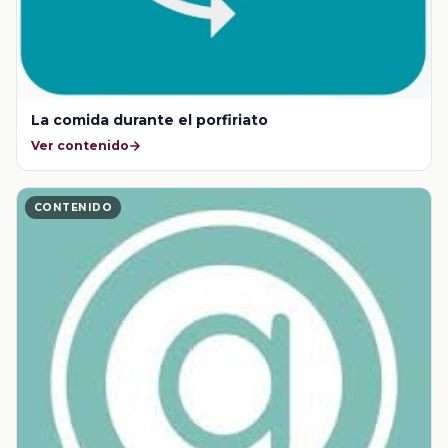
La comida durante el porfiriato
Ver contenido
CONTENIDO