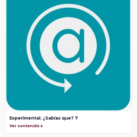
Experimental. ¿Sabías que? 7
Ver contenido