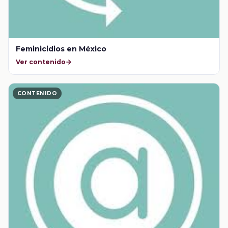
Feminicidios en México
Ver contenido
CONTENIDO