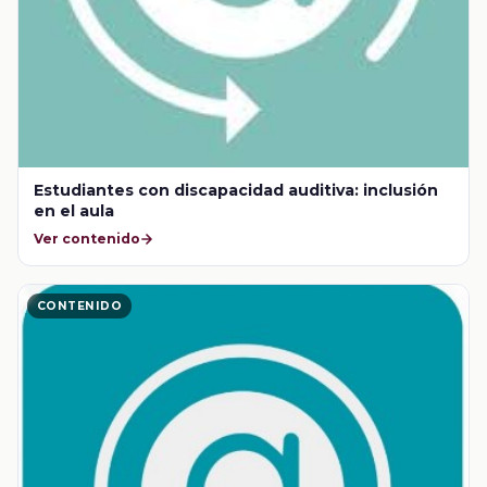
Estudiantes con discapacidad auditiva: inclusión
en el aula
Ver contenido
CONTENIDO