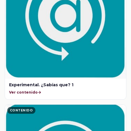
Experimental. ¿Sabías que? 1
Ver contenido
CONTENIDO