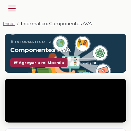
Inicio
Informatico: Componentes AVA
📎 INFORMATICO · ZIP
Componentes AVA
Descargar
🎒 Agregar a mi Mochila