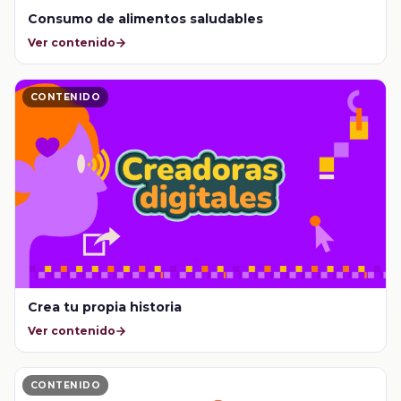
Consumo de alimentos saludables
Ver contenido
CONTENIDO
Crea tu propia historia
Ver contenido
CONTENIDO