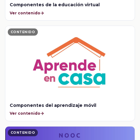
Componentes de la educación virtual
Ver contenido
CONTENIDO
Componentes del aprendizaje móvil
Ver contenido
CONTENIDO