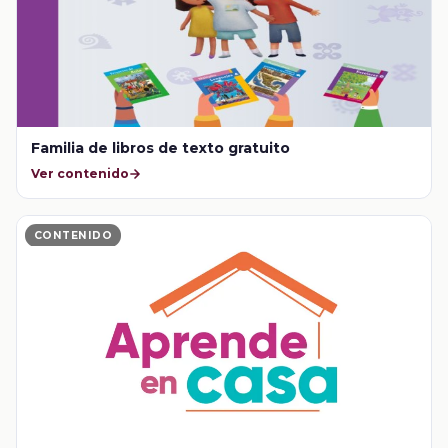
Familia de libros de texto gratuito
Ver contenido
CONTENIDO