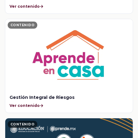
Ver contenido
CONTENIDO
Gestión Integral de Riesgos
Ver contenido
CONTENIDO