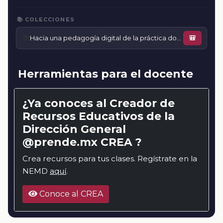
📚 COLECCIONES
📚
Hacia una pedagogía digital de la práctica docente
🎒
Herramientas para el docente
¿Ya conoces al Creador de
Recursos Educativos de la
Dirección General
@prende.mx CREA ?
Crea recursos para tus clases. Regístrate en la
NEMD
aquí
.
Conoce al CREA