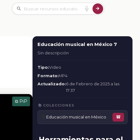
Educación musical en México 7
Sin descripción
Tipo:
Video
Formato:
MP4
Actualizado:
6 de Febrero de 2025 a las
17:37
⧉ PiP
📚 COLECCIONES
📚
Educación musical en México
🎒
Herramientas para el