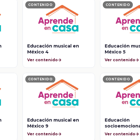
CONTENIDO
CONTENIDO
n
Educación musical en
Educación mus
México 4
México 5
Ver contenido
Ver contenido
CONTENIDO
CONTENIDO
n
Educación musical en
Educación
México 9
socioemociona
pospademia 7
Ver contenido
Ver contenido