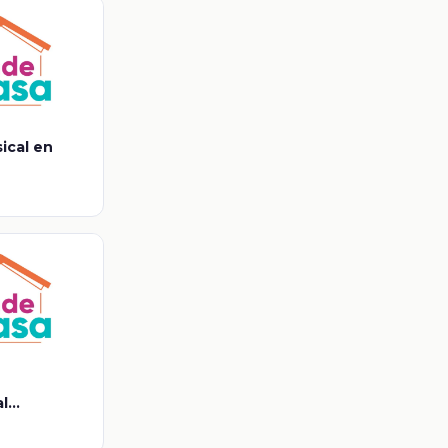
ical en
l