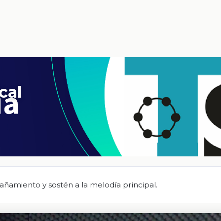
cal
amiento y sostén a la melodía principal.