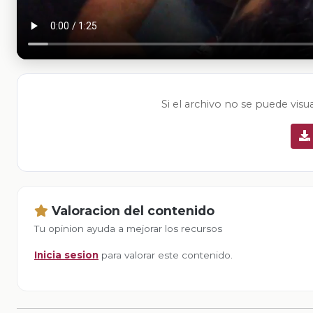
Si el archivo no se puede visu
Valoracion del contenido
Tu opinion ayuda a mejorar los recursos
Inicia sesion
para valorar este contenido.