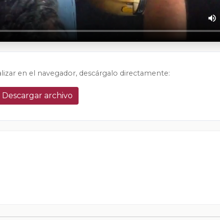
alizar en el navegador, descárgalo directamente:
Descargar archivo