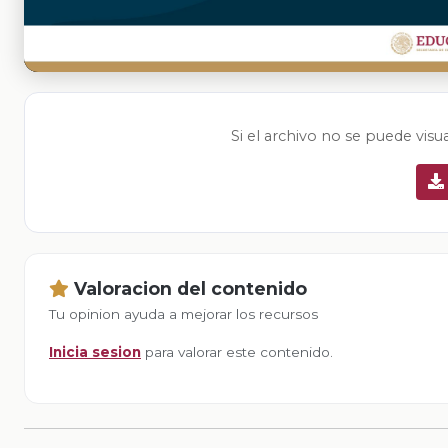
Si el archivo no se puede visu
Valoracion del contenido
Tu opinion ayuda a mejorar los recursos
Inicia sesion
para valorar este contenido.