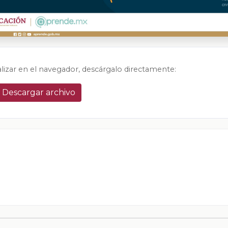
alizar en el navegador, descárgalo directamente:
Descargar archivo