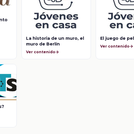
ento
La historia de un muro, el
El juego de pe
muro de Berlín
Ver contenido
Ver contenido
s?