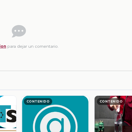
ion
para dejar un comentario.
CONTENIDO
CONTENIDO