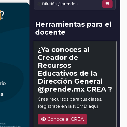
📚
Difusión @prende +
🎒
Herramientas para el
docente
¿Ya conoces al
Creador de
Recursos
Educativos de la
Dirección General
@prende.mx CREA ?
Crea recursos para tus clases.
Regístrate en la NEMD
aquí
.
Conoce al CREA