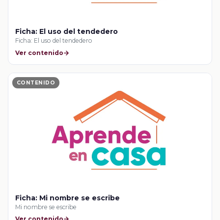
Ficha: El uso del tendedero
Ficha: El uso del tendedero
Ver contenido
CONTENIDO
Ficha: Mi nombre se escribe
Mi nombre se escribe
Ver contenido