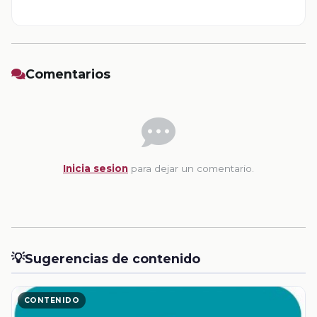
Comentarios
Inicia sesion
para dejar un comentario.
💡
Sugerencias de contenido
CONTENIDO