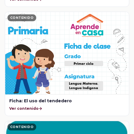
CONTENIDO
Ficha: El uso del tendedero
Ver contenido
CONTENIDO