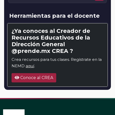
Herramientas para el docente
¿Ya conoces al Creador de
Recursos Educativos de la
Dirección General
@prende.mx CREA ?
Crea recursos para tus clases. Regístrate en la
NEMD
aquí
.
Conoce al CREA