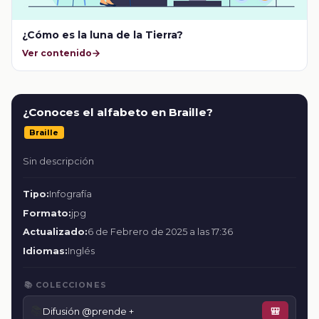
¿Cómo es la luna de la Tierra?
Ver contenido
¿Conoces el alfabeto en Braille?
Braille
Sin descripción
Tipo:
Infografía
Formato:
jpg
Actualizado:
6 de Febrero de 2025 a las 17:36
Idiomas:
Inglés
📚 COLECCIONES
📚
Difusión @prende +
🎒