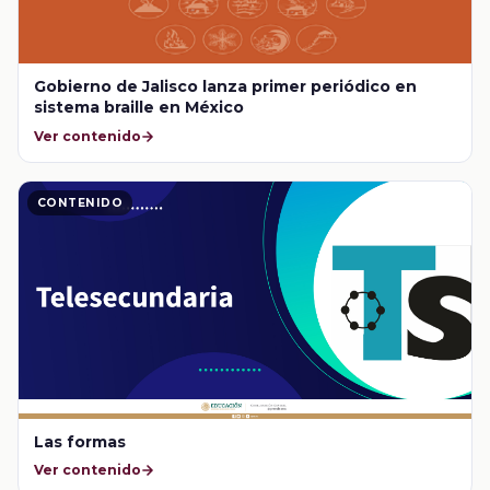
Gobierno de Jalisco lanza primer periódico en
sistema braille en México
Ver contenido
CONTENIDO
Las formas
Ver contenido