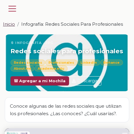
Inicio
Infografía: Redes Sociales Para Profesionales
📎 INFOGRAFÍA · JPG
Redes sociales para profesionales
Redes sociales
Profesionales
LinkedIn
Behance
About.me
Academia.edu
Descargar
🎒 Agregar a mi Mochila
Conoce algunas de las redes sociales que utilizan
los profesionales. ¿Las conoces? ¿Cuál usarías?.