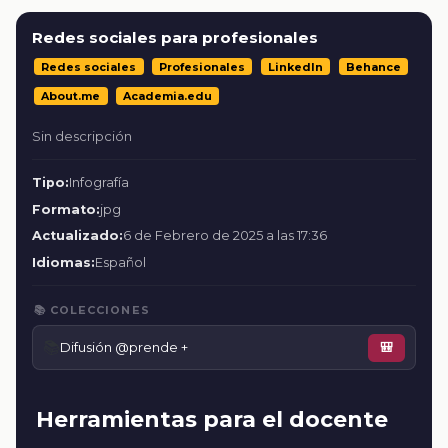
Redes sociales para profesionales
Redes sociales
Profesionales
LinkedIn
Behance
About.me
Academia.edu
Sin descripción
Tipo:
Infografía
Formato:
jpg
Actualizado:
6 de Febrero de 2025 a las 17:36
Idiomas:
Español
📚 COLECCIONES
📚
Difusión @prende +
🎒
Herramientas para el docente