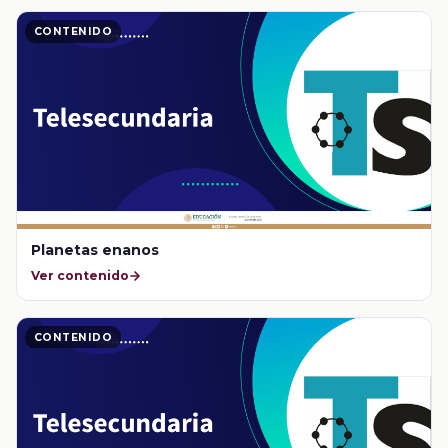
CONTENIDO
Planetas enanos
Ver contenido
CONTENIDO