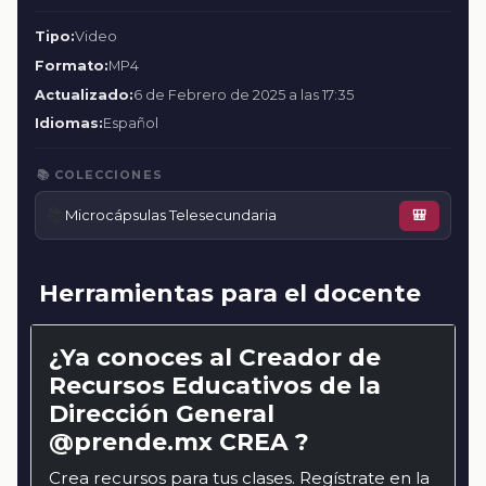
Tipo:
Video
Formato:
MP4
Actualizado:
6 de Febrero de 2025 a las 17:35
Idiomas:
Español
📚 COLECCIONES
📚
Microcápsulas Telesecundaria
🎒
Herramientas para el docente
¿Ya conoces al Creador de
Recursos Educativos de la
Dirección General
@prende.mx CREA ?
Crea recursos para tus clases. Regístrate en la