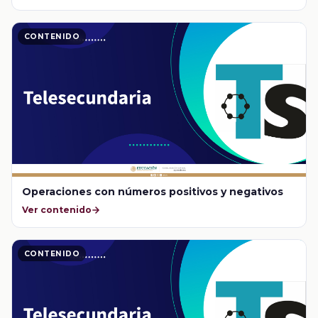
CONTENIDO
Operaciones con números positivos y negativos
Ver contenido
CONTENIDO