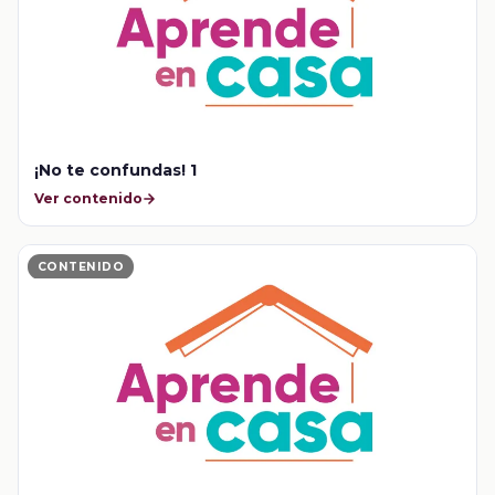
¡No te confundas! 1
Ver contenido
CONTENIDO