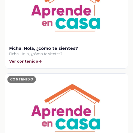
Ficha: Hola, ¿cómo te sientes?
Ficha: Hola, ¿cómo te sientes?
Ver contenido
CONTENIDO