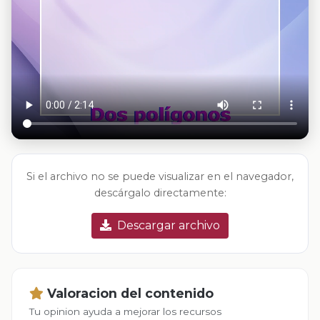
Si el archivo no se puede visualizar en el navegador,
descárgalo directamente:
Descargar archivo
Valoracion del contenido
Tu opinion ayuda a mejorar los recursos