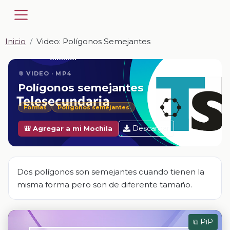
Inicio
Video: Polígonos Semejantes
📎 VIDEO · MP4
Polígonos semejantes
Formas
Polígonos semejantes
Descargar
🎒 Agregar a mi Mochila
Dos polígonos son semejantes cuando tienen la
misma forma pero son de diferente tamaño.
⧉ PiP