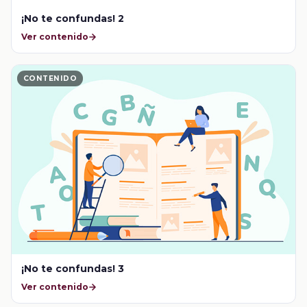
¡No te confundas! 2
Ver contenido
CONTENIDO
¡No te confundas! 3
Ver contenido