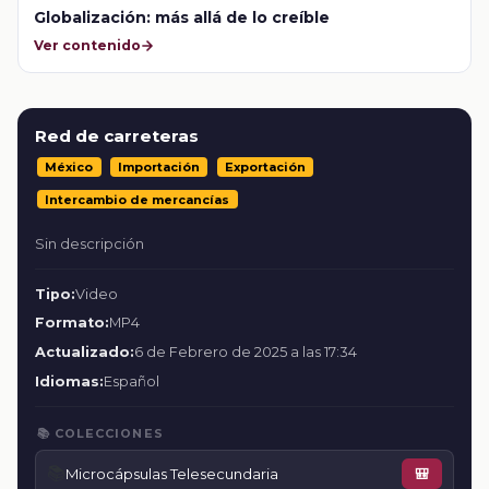
Globalización: más allá de lo creíble
Ver contenido
Red de carreteras
México
Importación
Exportación
Intercambio de mercancías
Sin descripción
Tipo:
Video
Formato:
MP4
Actualizado:
6 de Febrero de 2025 a las 17:34
Idiomas:
Español
📚 COLECCIONES
📚
Microcápsulas Telesecundaria
🎒