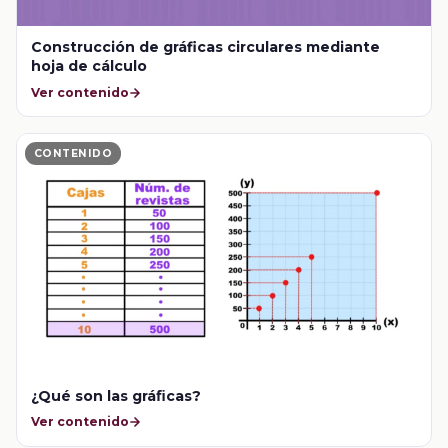
Construcción de gráficas circulares mediante
hoja de cálculo
Ver contenido
CONTENIDO
¿Qué son las gráﬁcas?
Ver contenido