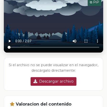
⧉ PiP
Si el archivo no se puede visualizar en el navegador,
descárgalo directamente:
Descargar archivo
Valoracion del contenido