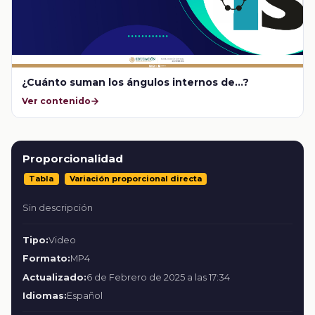
¿Cuánto suman los ángulos internos de...?
Ver contenido
Proporcionalidad
Tabla
Variación proporcional directa
Sin descripción
Tipo:
Video
Formato:
MP4
Actualizado:
6 de Febrero de 2025 a las 17:34
Idiomas:
Español