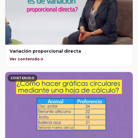
Variación proporcional directa
Ver contenido
CONTENIDO