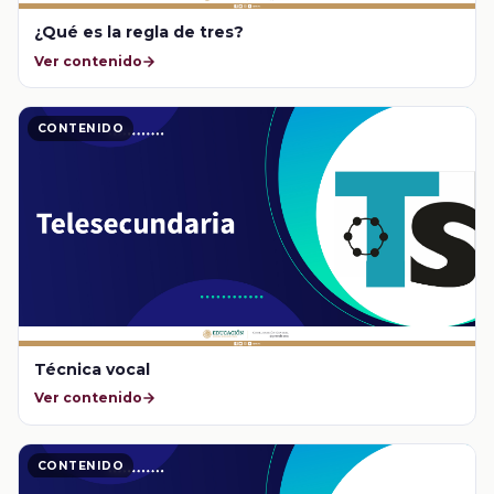
¿Qué es la regla de tres?
Ver contenido
CONTENIDO
Técnica vocal
Ver contenido
CONTENIDO