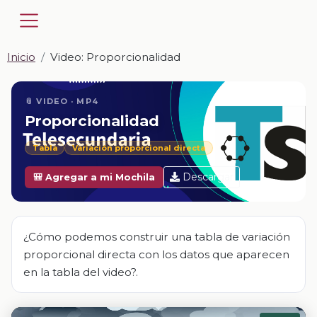
Inicio
Video: Proporcionalidad
📎 VIDEO · MP4
Proporcionalidad
Tabla
Variación proporcional directa
Descargar
🎒 Agregar a mi Mochila
¿Cómo podemos construir una tabla de variación
proporcional directa con los datos que aparecen
en la tabla del video?.