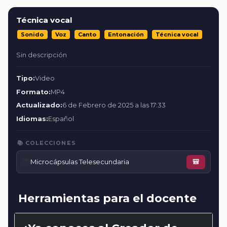
Técnica vocal
Sonido
Voz
Canto
Entonación
Técnica vocal
Sin descripción
Tipo:
Video
Formato:
MP4
Actualizado:
6 de Febrero de 2025 a las 17:33
Idiomas:
Español
📚 COLECCIONES
📚
Microcápsulas Telesecundaria
🎒
Herramientas para el docente