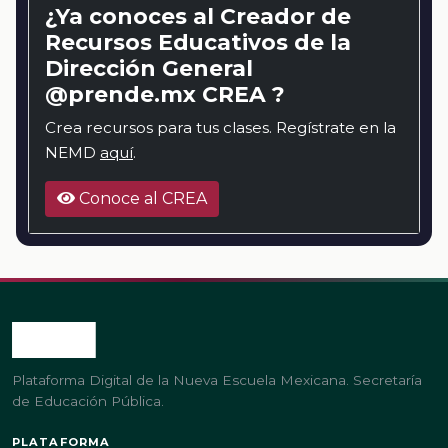
¿Ya conoces al Creador de
Recursos Educativos de la
Dirección General
@prende.mx CREA ?
Crea recursos para tus clases. Regístrate en la
NEMD
aquí
.
Conoce al CREA
Plataforma Digital de la Nueva Escuela Mexicana. Secretaría
de Educación Pública.
PLATAFORMA