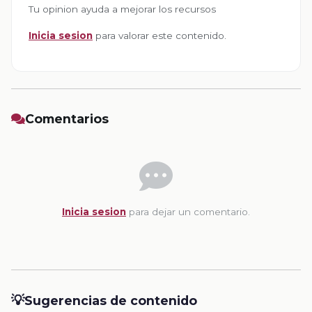
Tu opinion ayuda a mejorar los recursos
Inicia sesion
para valorar este contenido.
Comentarios
Inicia sesion
para dejar un comentario.
💡
Sugerencias de contenido