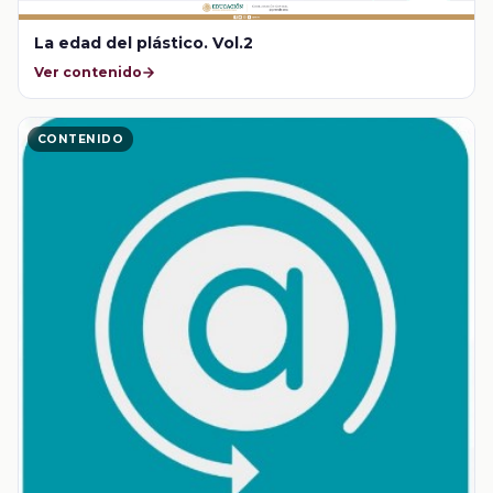
La edad del plástico. Vol.2
Ver contenido
CONTENIDO