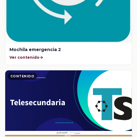
Mochila emergencia 2
Ver contenido
CONTENIDO