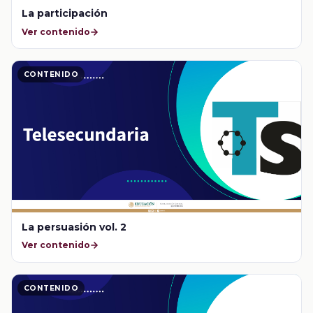
La participación
Ver contenido
CONTENIDO
La persuasión vol. 2
Ver contenido
CONTENIDO