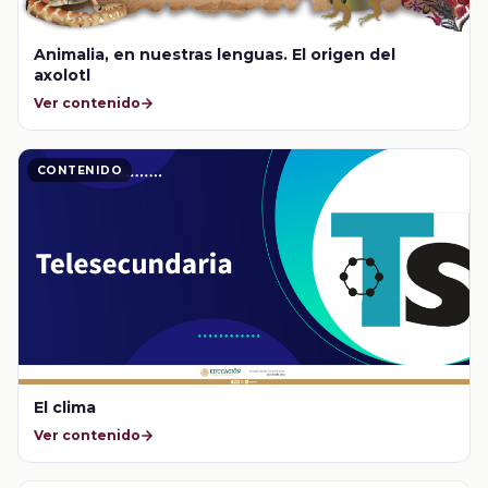
Animalia, en nuestras lenguas. El origen del
axolotl
Ver contenido
CONTENIDO
El clima
Ver contenido