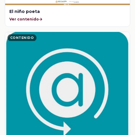
El niño poeta
Ver contenido
CONTENIDO