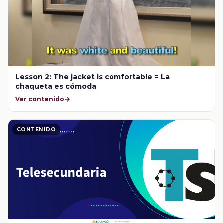
Lesson 2: The jacket is comfortable = La
chaqueta es cómoda
Ver contenido
CONTENIDO