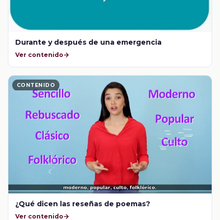
Durante y después de una emergencia
Ver contenido
CONTENIDO
¿Qué dicen las reseñas de poemas?
Ver contenido