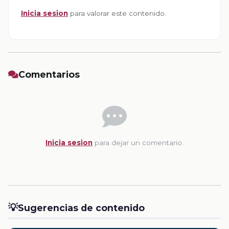
Inicia sesion
para valorar este contenido.
Comentarios
Inicia sesion
para dejar un comentario.
💡
Sugerencias de contenido