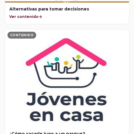
Alternativas para tomar decisiones
Ver contenido
CONTENIDO
¿Cómo sacarle jugo a un parque?