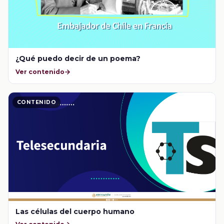
¿Qué puedo decir de un poema?
Ver contenido
CONTENIDO
Las células del cuerpo humano