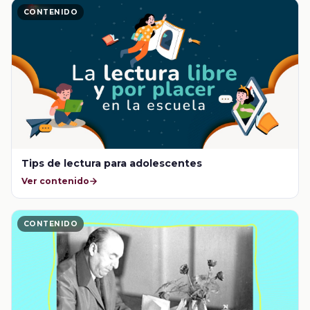
CONTENIDO
Tips de lectura para adolescentes
Ver contenido
CONTENIDO