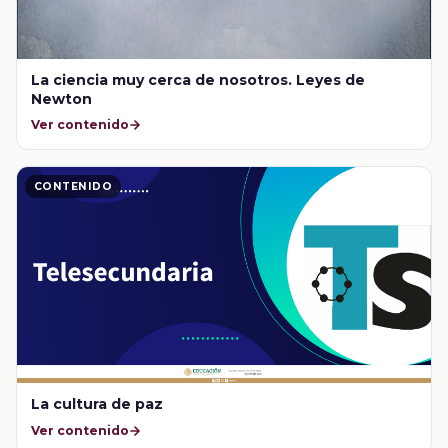
La ciencia muy cerca de nosotros. Leyes de
Newton
Ver contenido
CONTENIDO
La cultura de paz
Ver contenido