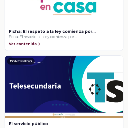
Ficha: El respeto a la ley comienza por…
Ficha: El respeto a la ley comienza por…
Ver contenido
CONTENIDO
El servicio público