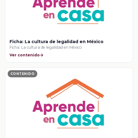
Ficha: La cultura de legalidad en México
Ficha: La cultura de legalidad en México
Ver contenido
CONTENIDO