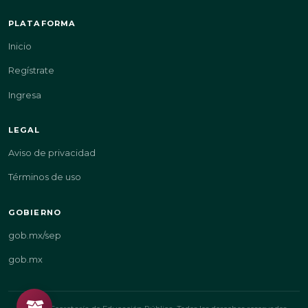
PLATAFORMA
Inicio
Regístrate
Ingresa
LEGAL
Aviso de privacidad
Términos de uso
GOBIERNO
gob.mx/sep
gob.mx