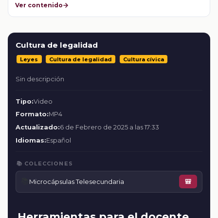
Ver contenido
Cultura de legalidad
Leyes
Cultura de legalidad
Cultura cívica
Sin descripción
Tipo:
Video
Formato:
MP4
Actualizado:
6 de Febrero de 2025 a las 17:33
Idiomas:
Español
📚 COLECCIONES
📚
Microcápsulas Telesecundaria
🎒
Herramientas para el docente