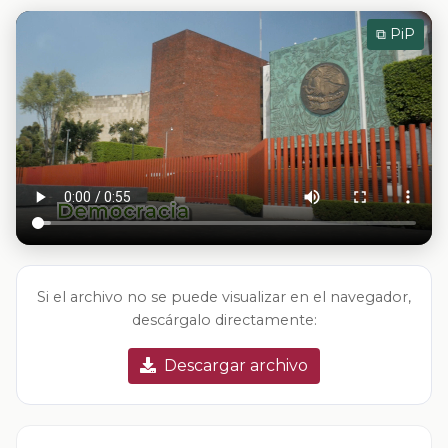
⧉ PiP
Si el archivo no se puede visualizar en el navegador,
descárgalo directamente:
Descargar archivo