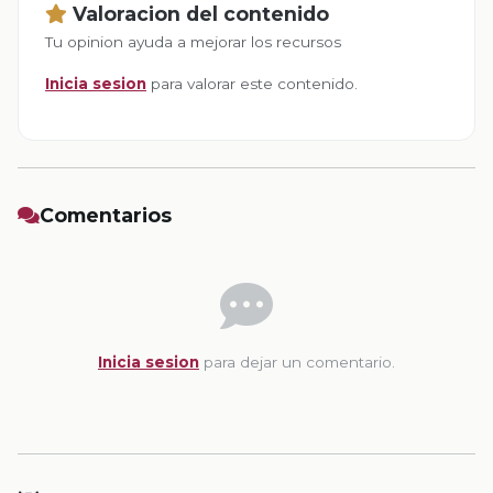
Valoracion del contenido
Tu opinion ayuda a mejorar los recursos
Inicia sesion
para valorar este contenido.
Comentarios
Inicia sesion
para dejar un comentario.