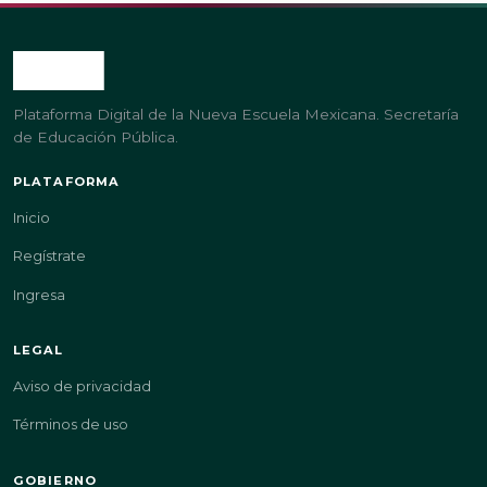
Plataforma Digital de la Nueva Escuela Mexicana. Secretaría
de Educación Pública.
PLATAFORMA
Inicio
Regístrate
Ingresa
LEGAL
Aviso de privacidad
Términos de uso
GOBIERNO