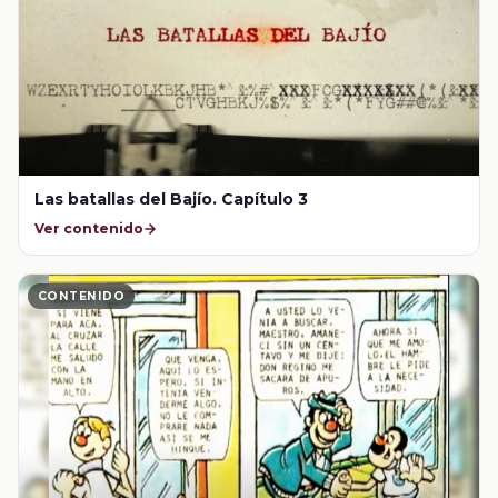
Las batallas del Bajío. Capítulo 3
Ver contenido
CONTENIDO