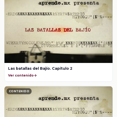
Las batallas del Bajío. Capítulo 2
Ver contenido
CONTENIDO