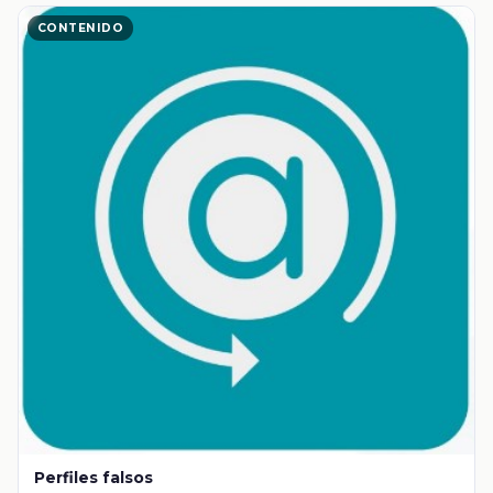
CONTENIDO
Perfiles falsos