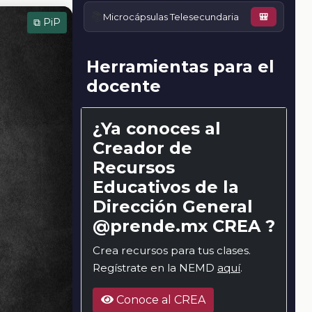
📚
Microcápsulas Telesecundaria
🎒
⧉ PiP
Herramientas para el
docente
¿Ya conoces al
Creador de
Recursos
Educativos de la
Dirección General
@prende.mx CREA ?
Crea recursos para tus clases.
Regístrate en la NEMD
aquí
.
Conoce al CREA