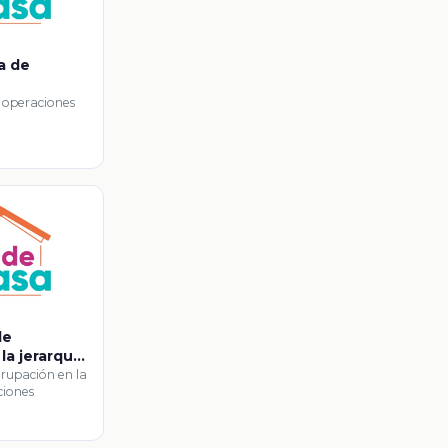
ía de
e operaciones
de
la jerarquía
s
grupación en la
ciones