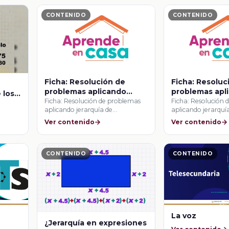
CONTENIDO
CONTENIDO
Ficha: Resolución de
Ficha: Resoluc
problemas aplicando
problemas apl
 los
jerarquía de operaciones
jerarquía de o
Ficha: Resolución de problemas
Ficha: Resolución
aplicando jerarquía de
aplicando jerarquí
operaciones
operaciones
Ver contenido
Ver contenido
CONTENIDO
CONTENIDO
La voz
¿Jerarquía en expresiones