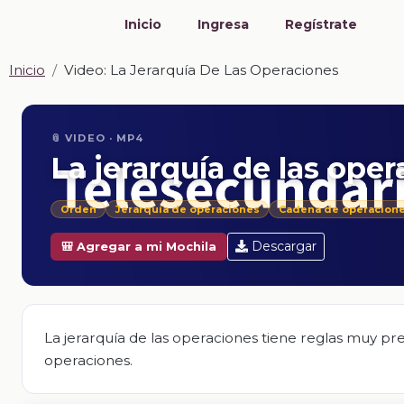
Inicio
Ingresa
Regístrate
Inicio
Video: La Jerarquía De Las Operaciones
📎 VIDEO · MP4
La jerarquía de las ope
Orden
Jerarquía de operaciones
Cadena de operacion
Descargar
🎒 Agregar a mi Mochila
La jerarquía de las operaciones tiene reglas muy pr
operaciones.