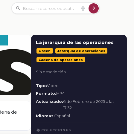
La jerarquía de las operaciones
Orden
Jerarquía de operaciones
Cadena de operaciones
Sin descripción
Tipo:
Video
Formato:
MP4
Actualizado:
6 de Febrero de 2025 a las
17:32
adena de
Idiomas:
Español
📚 COLECCIONES