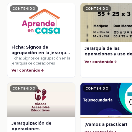
CONTENIDO
CONTENIDO
Ficha: Signos de
Jerarquía de las
agrupación en la jerarquía
operaciones y uso de
de operaciones
Ficha: Signos de agrupación en la
paréntesis
Ver contenido
jerarquía de operaciones
Ver contenido
CONTENIDO
CONTENIDO
Jerarquización de
¡Vamos a practicar!
operaciones