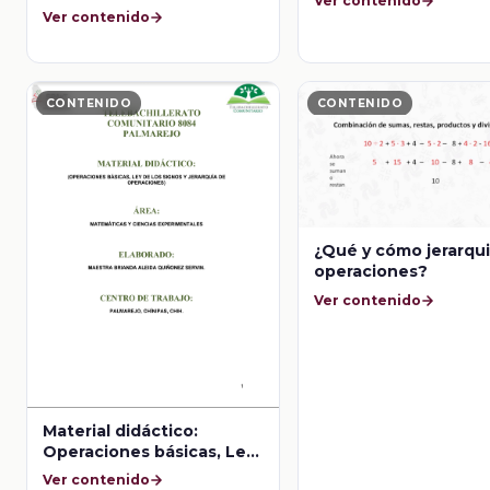
Ver contenido
Ver contenido
CONTENIDO
CONTENIDO
¿Qué y cómo jerarqu
operaciones?
Ver contenido
Material didáctico:
Operaciones básicas, Ley
de los signos y Jerarquía
Ver contenido