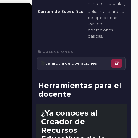
números naturales,
Contenido Específico:
aplicar la jerarquía
de operaciones
usando
operaciones
básicas.
📚 COLECCIONES
📚
Jerarquía de operaciones
🎒
Herramientas para el
docente
¿Ya conoces al
Creador de
Recursos