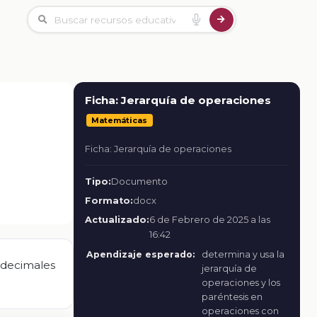
Ficha: Jerarquía de operaciones
Matemáticas
Ficha: Jerarquía de operaciones
Tipo:
Documento
Formato:
docx
Actualizado:
6 de Febrero de 2025 a las
16:42
Apendizaje esperado:
determina y usa la
 decimales
jerarquía de
operaciones y los
paréntesis en
operaciones con