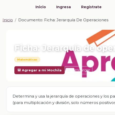
Inicio
Ingresa
Regístrate
Inicio
Documento: Ficha: Jerarquía De Operaciones
📎 DOCUMENTO · DOCX
Ficha: Jerarquía de ope
Matemáticas
Descargar
🎒 Agregar a mi Mochila
Determina y usa la jerarquía de operaciones y los 
(para multiplicación y división, solo números positivos