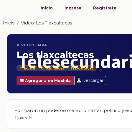
Inicio
Ingresa
Regístrate
Inicio
Video: Los Tlaxcaltecas
📎 VIDEO · MP4
Los tlaxcaltecas
Tlaxcala
Chichimecas
Tlaxcaltecas
Descargar
🎒 Agregar a mi Mochila
Formaron un poderoso señorío militar, político y ec
Tlaxcala.