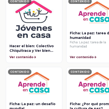
CONTENIDO
CONTENIDO
Ficha: La paz: tarea d
humanidad
Ficha: La paz: tarea de la
Hacer el bien: Colectivo
humanidad
Chiquitraca y Ver bien
para aprender mejor
Ver contenido
Ver contenido
CONTENIDO
CONTENIDO
Ficha: La paz: un desafío
Ficha: ¿Por qué pro
mundial
la cultura de paz?