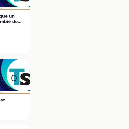
que un
ambié de
paz