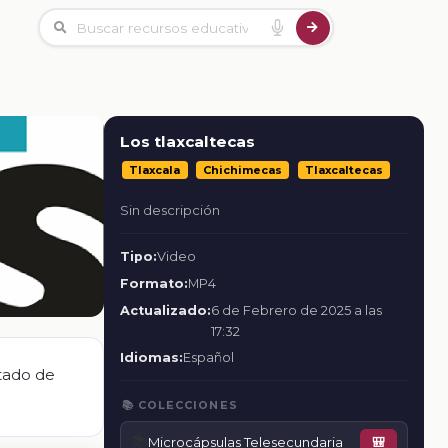
Los tlaxcaltecas
Tlaxcala
Chichimecas
Tlaxcaltecas
Sin descripción
Tipo:
Video
Formato:
MP4
Actualizado:
6 de Febrero de 2025 a las
17:32
Idiomas:
Español
stado de
📚 COLECCIONES
📚
Microcápsulas Telesecundaria
🎒