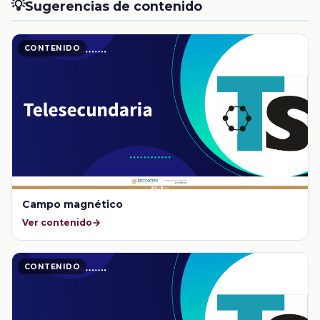
💡
Sugerencias de contenido
CONTENIDO
Campo magnético
Ver contenido
CONTENIDO