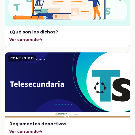
¿Qué son los dichos?
Ver contenido
CONTENIDO
Reglamentos deportivos
Ver contenido