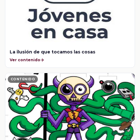
La ilusión de que tocamos las cosas
Ver contenido
CONTENIDO