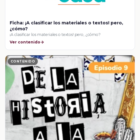
Ficha: ¡A clasificar los materiales o textos! pero,
¿cómo?
¡A clasificar los materiales o textos! pero, ¿cómo?
Ver contenido
CONTENIDO