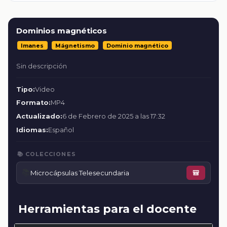
Dominios magnéticos
Imanes
Mágnetismo
Dominio magnético
Sin descripción
Tipo:
Video
Formato:
MP4
Actualizado:
6 de Febrero de 2025 a las 17:32
Idiomas:
Español
📚 COLECCIONES
📚
Microcápsulas Telesecundaria
🎒
Herramientas para el docente