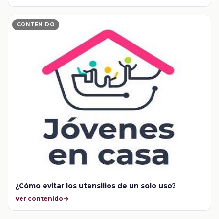
CONTENIDO
¿Cómo evitar los utensilios de un solo uso?
Ver contenido