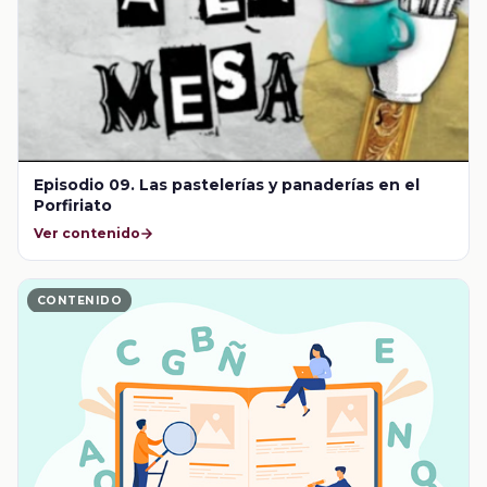
Episodio 09. Las pastelerías y panaderías en el
Porfiriato
Ver contenido
CONTENIDO