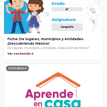
Ficha: De lugares, municipios y entidades.
¡Descubriendo México!
De lugares, municipios y entidades. ¡Descubriendo México!
Ver contenido
CONTENIDO