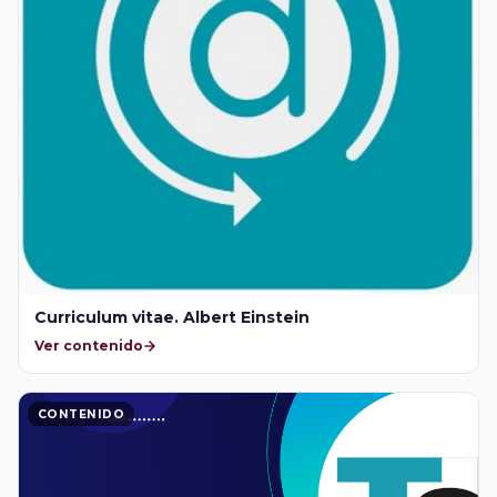
Curriculum vitae. Albert Einstein
Ver contenido
CONTENIDO