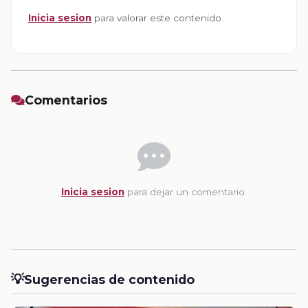
Inicia sesion
para valorar este contenido.
Comentarios
Inicia sesion
para dejar un comentario.
💡
Sugerencias de contenido