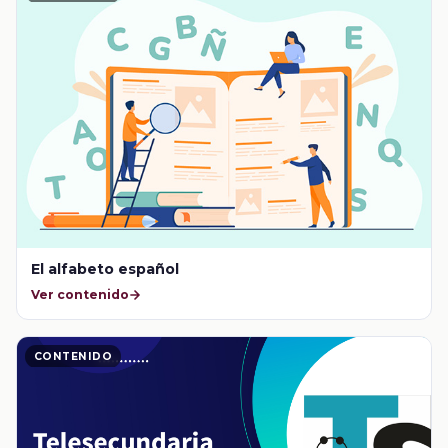
El alfabeto español
Ver contenido
CONTENIDO