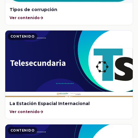
Tipos de corrupción
Ver contenido
CONTENIDO
La Estación Espacial Internacional
Ver contenido
CONTENIDO