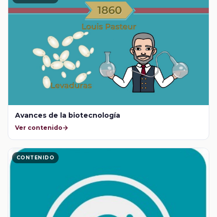
Avances de la biotecnología
Ver contenido
CONTENIDO