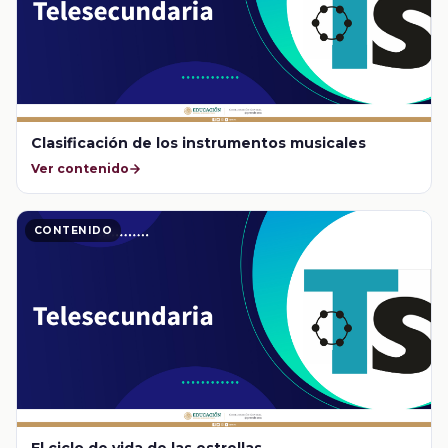
Clasificación de los instrumentos musicales
Ver contenido
CONTENIDO