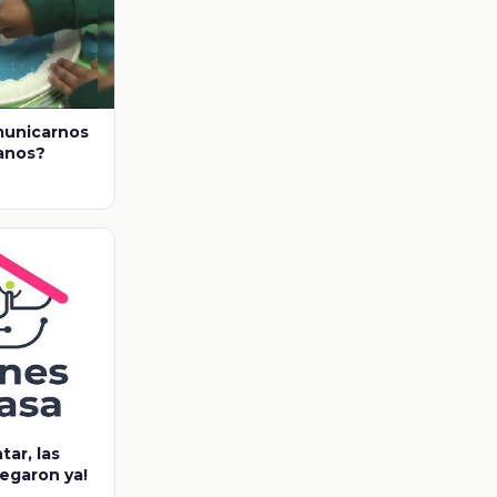
unicarnos
manos?
tar, las
egaron ya!