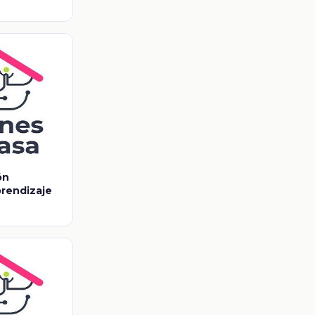
ón
prendizaje