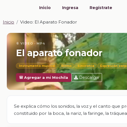
Inicio
Ingresa
Regístrate
Inicio
Video: El Aparato Fonador
📎 VIDEO · MP4
El aparato fonador
Instrumento musical
Ritmo
Sincronía
Expresión corp
Descargar
🎒 Agregar a mi Mochila
Se explica cómo los sonidos, la voz y el canto que 
constituido por la boca, la nariz, la faringe, la tráqu