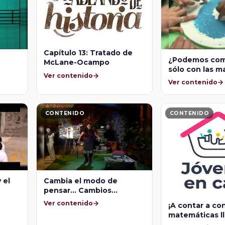
Capítulo 13: Tratado de
¿Podemos com
McLane-Ocampo
sólo con las 
Ver contenido
Ver contenido
CONTENIDO
CONTENIDO
 el
Cambia el modo de
pensar… Cambios
cognitivos en la
Ver contenido
¡A contar a con
adolescencia
matemáticas ll