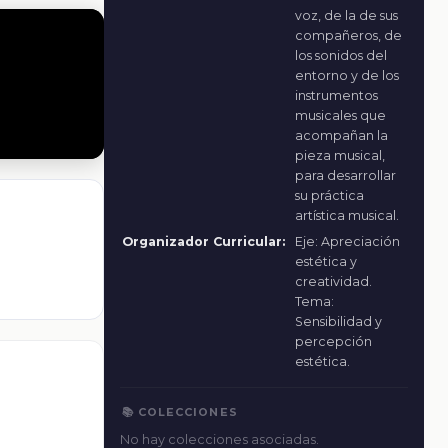
voz, de la de sus
compañeros, de
los sonidos del
entorno y de los
instrumentos
musicales que
acompañan la
pieza musical,
para desarrollar
su práctica
artística musical.
Organizador Curricular:
Eje: Apreciación
estética y
creatividad.
Tema:
Sensibilidad y
percepción
estética.
📚 COLECCIONES
No hay colecciones asociadas.