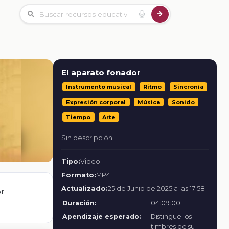
El aparato fonador
Instrumento musical
Ritmo
Sincronía
Expresión corporal
Música
Sonido
Tiempo
Arte
Sin descripción
Tipo:
Video
Formato:
MP4
Actualizado:
25 de Junio de 2025 a las 17:58
or
Duración:
04:09:00
Apendizaje esperado:
Distingue los
timbres de su