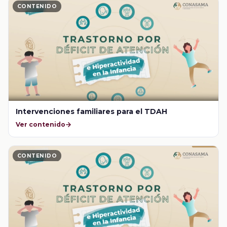
CONTENIDO
Intervenciones familiares para el TDAH
Ver contenido
CONTENIDO