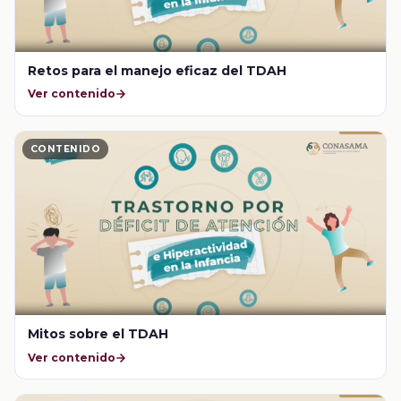
Retos para el manejo eficaz del TDAH
Ver contenido
CONTENIDO
Mitos sobre el TDAH
Ver contenido