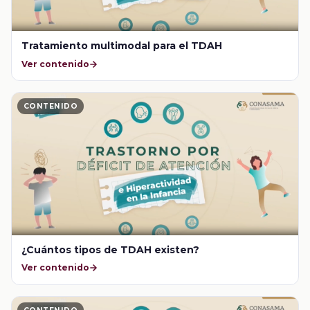
Tratamiento multimodal para el TDAH
Ver contenido
CONTENIDO
¿Cuántos tipos de TDAH existen?
Ver contenido