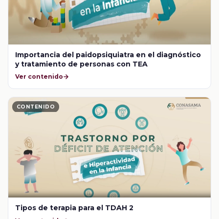
Importancia del paidopsiquiatra en el diagnóstico
y tratamiento de personas con TEA
Ver contenido
CONTENIDO
Tipos de terapia para el TDAH 2