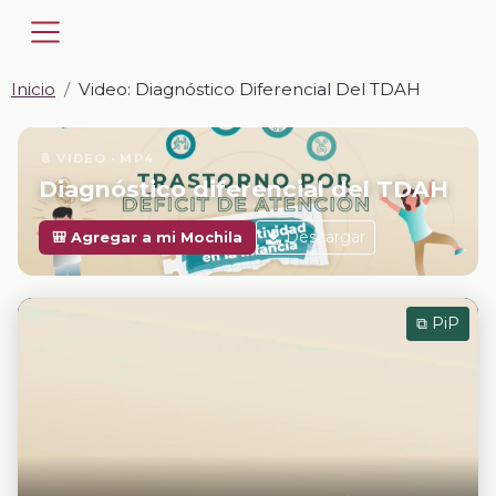
Inicio
Video: Diagnóstico Diferencial Del TDAH
📎 VIDEO · MP4
Diagnóstico diferencial del TDAH
Descargar
🎒 Agregar a mi Mochila
⧉ PiP