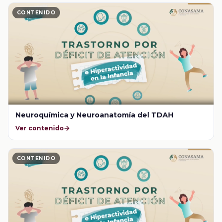
CONTENIDO
Neuroquímica y Neuroanatomía del TDAH
Ver contenido
CONTENIDO