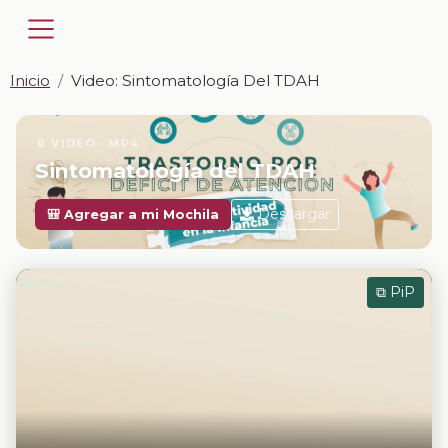
Inicio
Video: Sintomatología Del TDAH
📎 VIDEO · MP4
Sintomatología del TDAH
Descargar
🎒 Agregar a mi Mochila
⧉ PiP