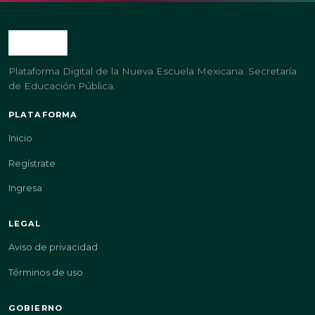
Plataforma Digital de la Nueva Escuela Mexicana. Secretaría
de Educación Pública.
PLATAFORMA
Inicio
Regístrate
Ingresa
LEGAL
Aviso de privacidad
Términos de uso
GOBIERNO