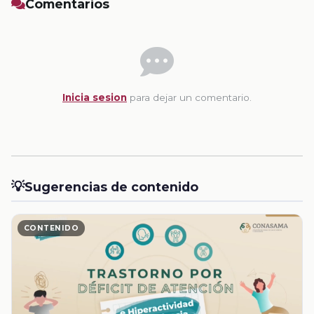
Comentarios
Inicia sesion
para dejar un comentario.
💡
Sugerencias de contenido
CONTENIDO