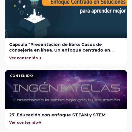
Cápsula "Presentación de libro: Casos de
consejería en línea. Un enfoque centrado en
soluciones"
Ver contenido
CONTENIDO
27. Educación con enfoque STEAM y STEM
Ver contenido