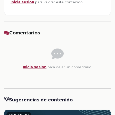
Inicia sesion
para valorar este contenido.
Comentarios
Inicia sesion
para dejar un comentario.
💡
Sugerencias de contenido
CONTENIDO