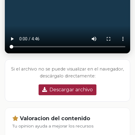
Si el archivo no se puede visualizar en el navegador,
descárgalo directamente:
Descargar archivo
Valoracion del contenido
Tu opinion ayuda a mejorar los recursos