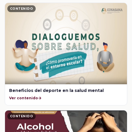
CONTENIDO
Beneficios del deporte en la salud mental
Ver contenido
CONTENIDO