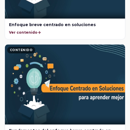
Enfoque breve centrado en soluciones
Ver contenido
CONTENIDO