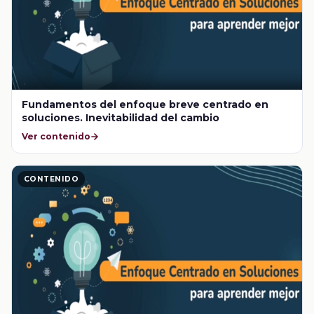
Fundamentos del enfoque breve centrado en
soluciones. Inevitabilidad del cambio
Ver contenido
CONTENIDO