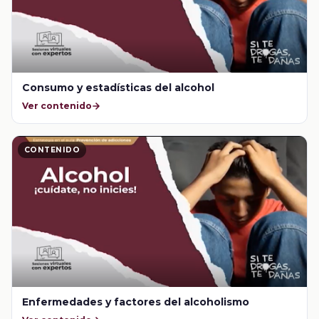
Consumo y estadísticas del alcohol
Ver contenido
CONTENIDO
Enfermedades y factores del alcoholismo