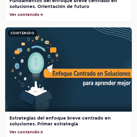
Fundamentos del enfoque breve centrado en
soluciones. Orientación de futuro
Ver contenido
CONTENIDO
Estrategias del enfoque breve centrado en
soluciones. Primer estrategia
Ver contenido