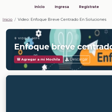
Inicio
Ingresa
Regístrate
Inicio
Video: Enfoque Breve Centrado En Soluciones
📎 VIDEO · MP4
Enfoque breve centrado
Descargar
🎒 Agregar a mi Mochila