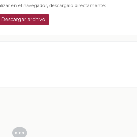
alizar en el navegador, descárgalo directamente:
Descargar archivo