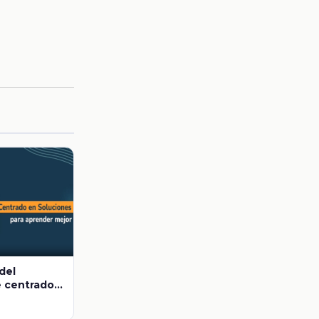
del
 centrado
 Realidades