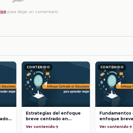
ion
para dejar un comentario.
CONTENIDO
CONTENIDO
Estrategias del enfoque
Fundamentos 
rado
breve centrado en
enfoque breve
és por
soluciones. Primer
en soluciones.
Ver contenido
Ver contenido
estrategia
individuales