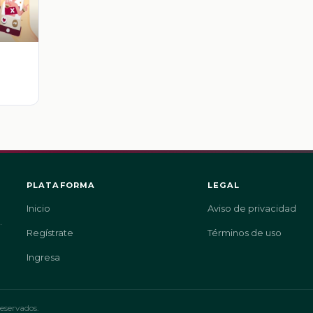
PLATAFORMA
LEGAL
Inicio
Aviso de privacidad
.
Regístrate
Términos de uso
Ingresa
eservados.