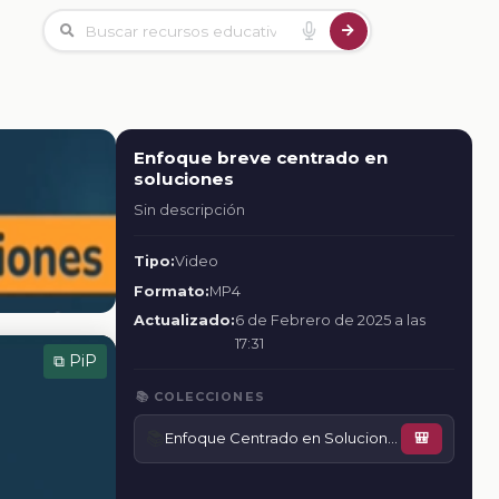
Enfoque breve centrado en
soluciones
Sin descripción
Tipo:
Video
Formato:
MP4
Actualizado:
6 de Febrero de 2025 a las
17:31
⧉ PiP
📚 COLECCIONES
📚
Enfoque Centrado en Soluciones para aprender mejor
🎒