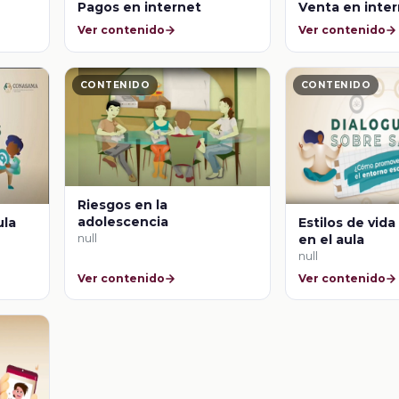
Pagos en internet
Venta en inte
Ver contenido
Ver contenido
CONTENIDO
CONTENIDO
Riesgos en la
adolescencia
ula
Estilos de vida
en el aula
null
null
Ver contenido
Ver contenido