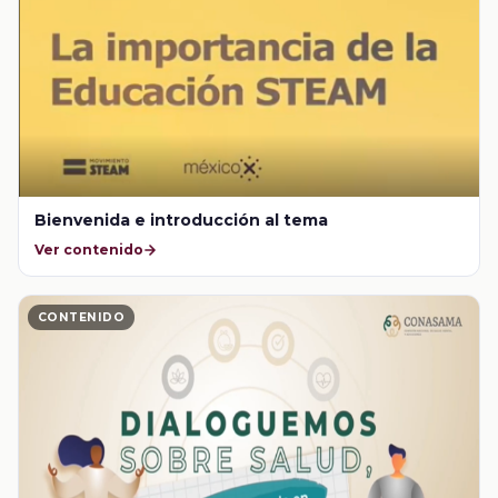
Bienvenida e introducción al tema
Ver contenido
CONTENIDO