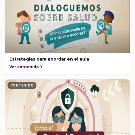
Estrategias para abordar en el aula
Ver contenido
CONTENIDO