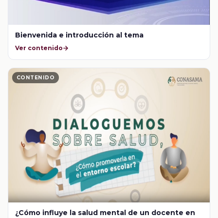
Bienvenida e introducción al tema
Ver contenido
CONTENIDO
¿Cómo influye la salud mental de un docente en