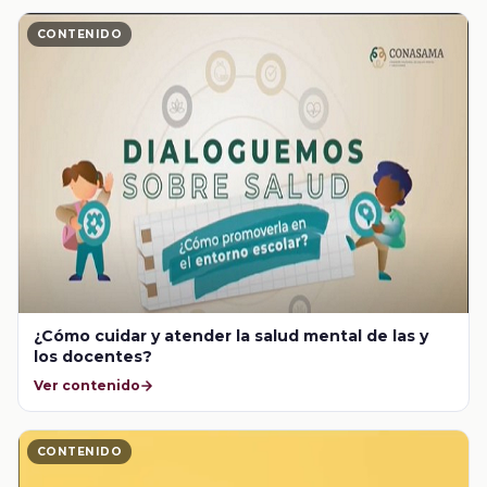
CONTENIDO
¿Cómo cuidar y atender la salud mental de las y
los docentes?
Ver contenido
CONTENIDO