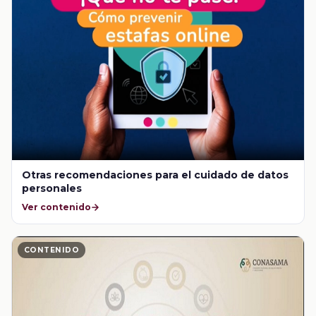
Otras recomendaciones para el cuidado de datos
personales
Ver contenido
CONTENIDO