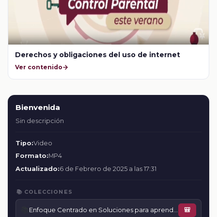
Derechos y obligaciones del uso de internet
Ver contenido
Bienvenida
Sin descripción
Tipo:
Video
Formato:
MP4
Actualizado:
6 de Febrero de 2025 a las 17:31
📚 COLECCIONES
📚
Enfoque Centrado en Soluciones para aprender mejor
🎒