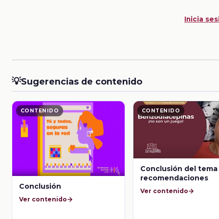
Inicia ses
💡
Sugerencias de contenido
CONTENIDO
CONTENIDO
Conclusión del tema 
recomendaciones
Conclusión
Ver contenido
Ver contenido