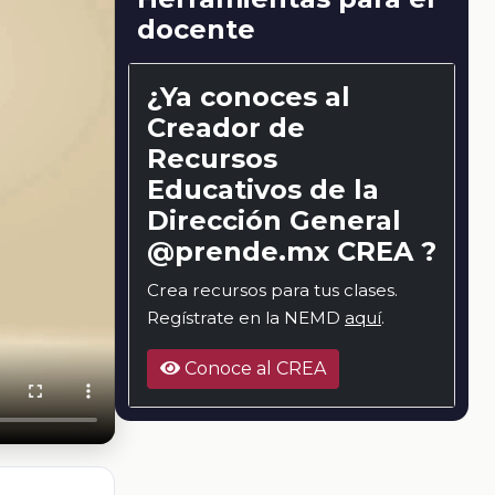
docente
¿Ya conoces al
Creador de
Recursos
Educativos de la
Dirección General
@prende.mx CREA ?
Crea recursos para tus clases.
Regístrate en la NEMD
aquí
.
Conoce al CREA