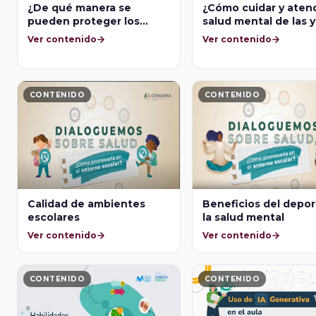
¿De qué manera se
¿Cómo cuidar y atend
pueden proteger los
salud mental de las y
datos bancarios si ya fui
docentes?
Ver contenido
Ver contenido
víctima de fraude?
CONTENIDO
CONTENIDO
Calidad de ambientes
Beneficios del depo
escolares
la salud mental
Ver contenido
Ver contenido
CONTENIDO
CONTENIDO