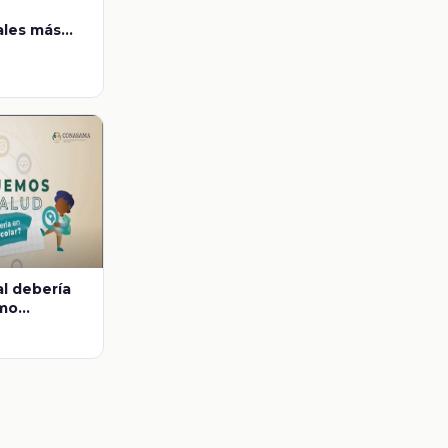
ales más
l debería
omo
ermedad