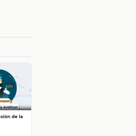
usión de la