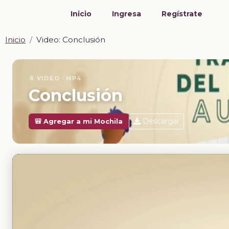
Inicio
Ingresa
Regístrate
Inicio
Video: Conclusión
📎 VIDEO · MP4
Conclusión
Descargar
🎒 Agregar a mi Mochila