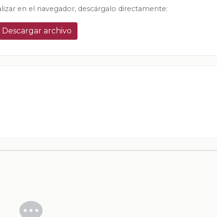
alizar en el navegador, descárgalo directamente:
Descargar archivo