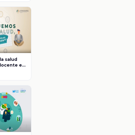
la salud
docente en
olar?