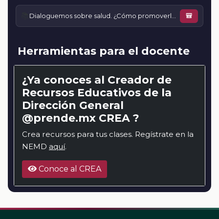
📚
Dialoguemos sobre salud. ¿Cómo promoverla en el entorno escolar? Trastorno del Espectro Autista en la infancia
🎒
Herramientas para el docente
¿Ya conoces al Creador de
Recursos Educativos de la
Dirección General
@prende.mx CREA ?
Crea recursos para tus clases. Regístrate en la
NEMD
aquí
.
Conoce al CREA