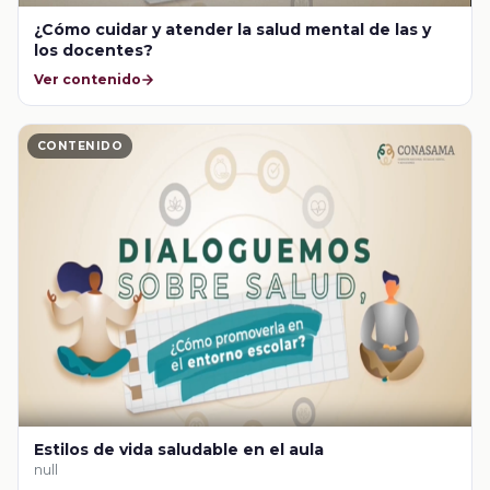
¿Cómo cuidar y atender la salud mental de las y
los docentes?
Ver contenido
CONTENIDO
Estilos de vida saludable en el aula
null