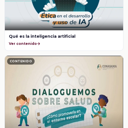
Qué es la inteligencia artificial
Ver contenido
CONTENIDO