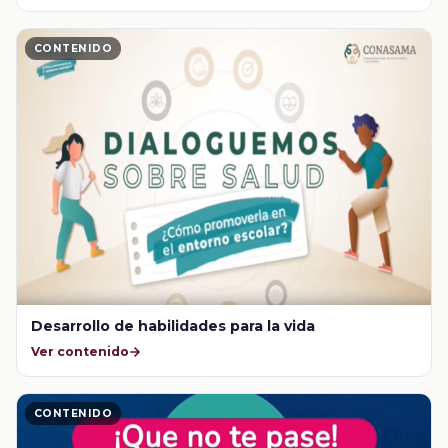
CONTENIDO
Desarrollo de habilidades para la vida
Ver contenido
CONTENIDO