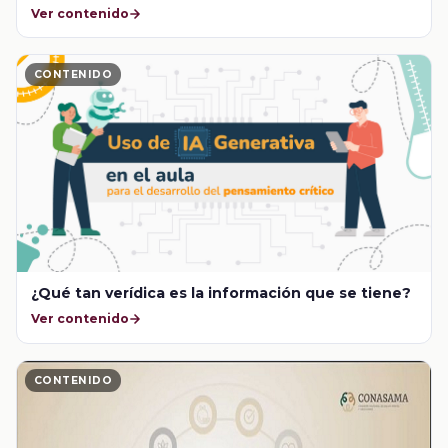
Ver contenido
CONTENIDO
¿Qué tan verídica es la información que se tiene?
Ver contenido
CONTENIDO