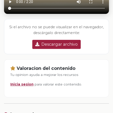
Si el archivo no se puede visualizar en el navegador,
descárgalo directamente:
Descargar archivo
Valoracion del contenido
Tu opinion ayuda a mejorar los recursos
Inicia sesion
para valorar este contenido.