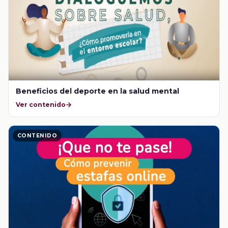
Beneficios del deporte en la salud mental
Ver contenido
CONTENIDO