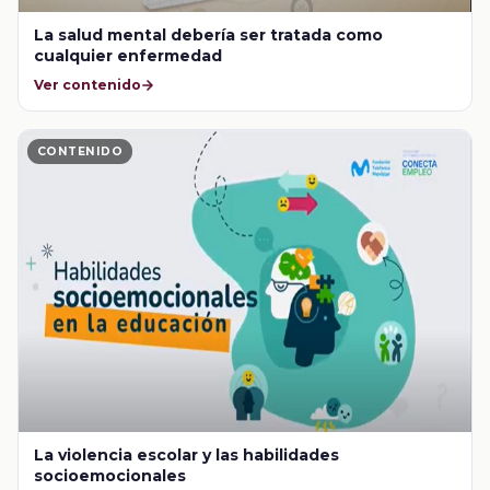
La salud mental debería ser tratada como
cualquier enfermedad
Ver contenido
CONTENIDO
La violencia escolar y las habilidades
socioemocionales