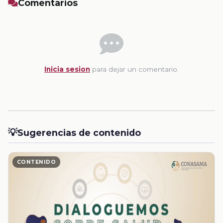
Comentarios
Inicia sesion
para dejar un comentario.
💡
Sugerencias de contenido
CONTENIDO