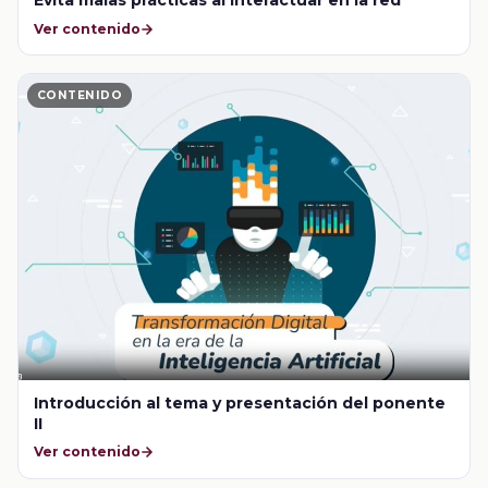
Evita malas prácticas al interactuar en la red
Ver contenido
CONTENIDO
Introducción al tema y presentación del ponente
II
Ver contenido