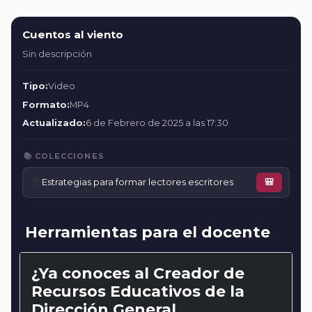
Cuentos al viento
Sin descripción
Tipo:
Video
Formato:
MP4
Actualizado:
6 de Febrero de 2025 a las 17:30
📚 COLECCIONES
📚
Estrategias para formar lectores escritores
🎒
Herramientas para el docente
¿Ya conoces al Creador de
Recursos Educativos de la
Dirección General