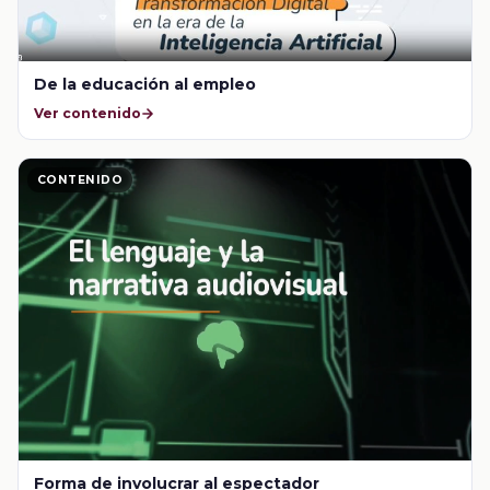
De la educación al empleo
Ver contenido
CONTENIDO
Forma de involucrar al espectador