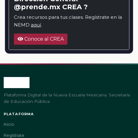
@prende.mx CREA ?
Crea recursos para tus clases. Regístrate en la
NEMD
aquí
.
Conoce al CREA
Plataforma Digital de la Nueva Escuela Mexicana. Secretaría
de Educación Pública.
PLATAFORMA
Inicio
Regístrate