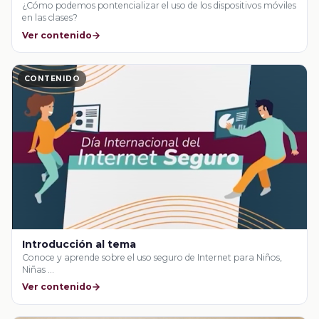
¿Cómo podemos pontencializar el uso de los dispositivos móviles
en las clases?
Ver contenido
CONTENIDO
Introducción al tema
Conoce y aprende sobre el uso seguro de Internet para Niños,
Niñas …
Ver contenido