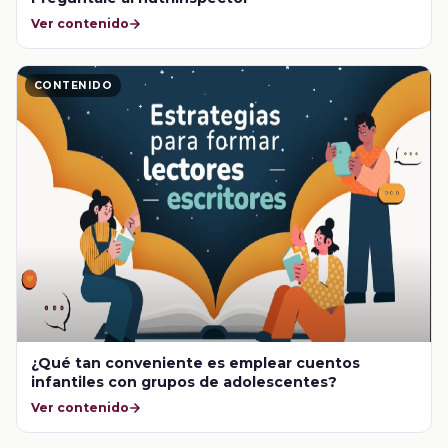
Ver contenido
CONTENIDO
¿Qué tan conveniente es emplear cuentos
infantiles con grupos de adolescentes?
Ver contenido