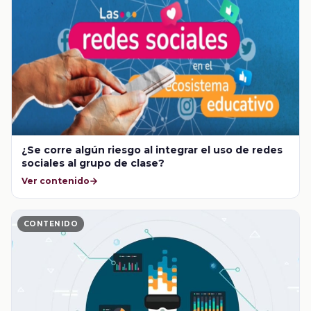
¿Se corre algún riesgo al integrar el uso de redes
sociales al grupo de clase?
Ver contenido
CONTENIDO