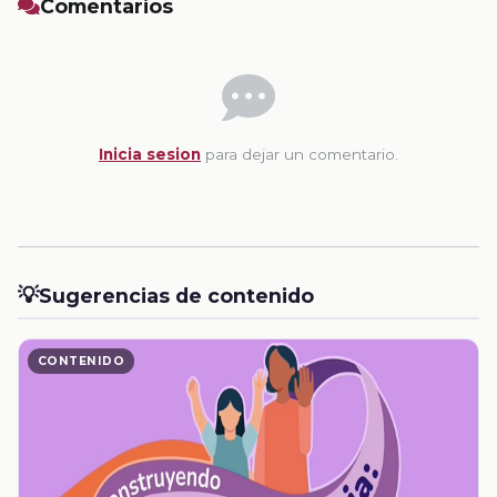
Comentarios
Inicia sesion
para dejar un comentario.
💡
Sugerencias de contenido
CONTENIDO