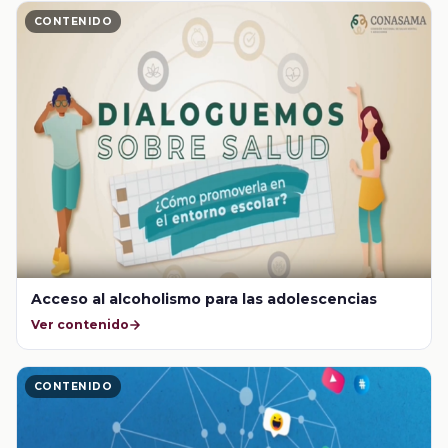
CONTENIDO
Acceso al alcoholismo para las adolescencias
Ver contenido
CONTENIDO