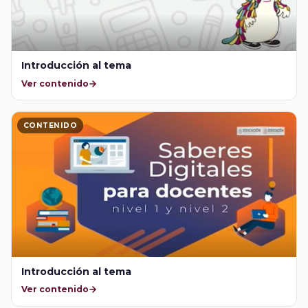
Introducción al tema
Ver contenido
CONTENIDO
Introducción al tema
Ver contenido