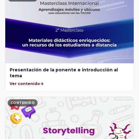
Presentación de la ponente e introducción al
tema
Ver contenido
CONTENIDO