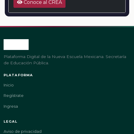
Conoce al CREA
Plataforma Digital de la Nueva Escuela Mexicana. Secretaría
de Educación Pública.
PLATAFORMA
Inicio
Regístrate
Ingresa
LEGAL
Aviso de privacidad