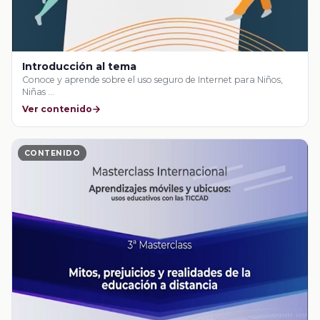
Introducción al tema
Conoce y aprende sobre el uso seguro de Internet para Niños,
Niñas …
Ver contenido
CONTENIDO