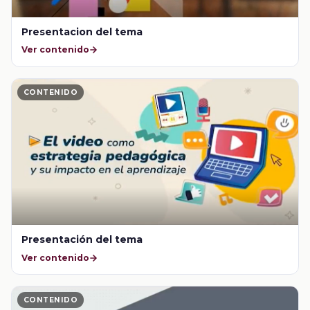
Presentacion del tema
Ver contenido
CONTENIDO
Presentación del tema
Ver contenido
CONTENIDO