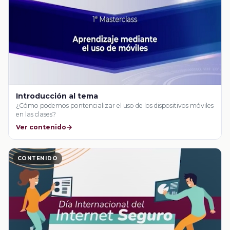
Introducción al tema
¿Cómo podemos pontencializar el uso de los dispositivos móviles
en las clases?
Ver contenido
CONTENIDO