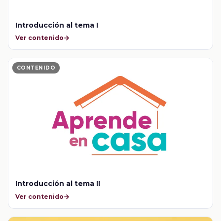
Introducción al tema I
Ver contenido
CONTENIDO
Introducción al tema II
Ver contenido