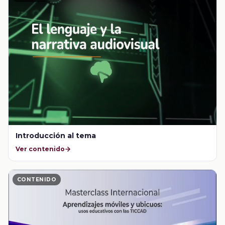
Introducción al tema
Ver contenido
CONTENIDO