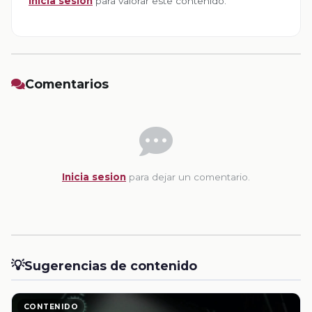
Inicia sesion
para valorar este contenido.
Comentarios
Inicia sesion
para dejar un comentario.
💡
Sugerencias de contenido
CONTENIDO