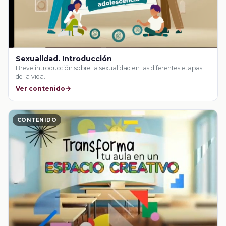
Sexualidad. Introducción
Breve introducción sobre la sexualidad en las diferentes etapas
de la vida.
Ver contenido
CONTENIDO