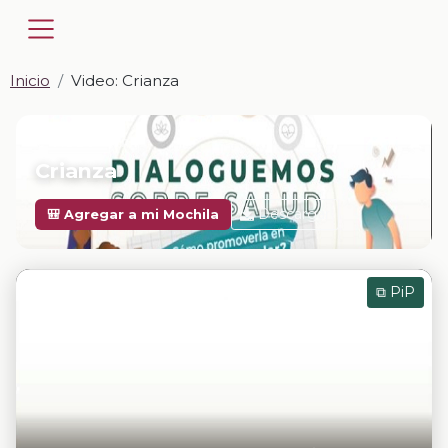
Inicio
Video: Crianza
📎 VIDEO · MP4
Crianza
Descargar
🎒 Agregar a mi Mochila
⧉ PiP