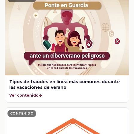
Tipos de fraudes en línea más comunes durante
las vacaciones de verano
Ver contenido
CONTENIDO