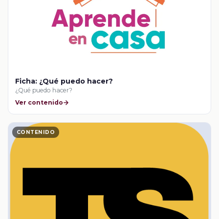
Ficha: ¿Qué puedo hacer?
¿Qué puedo hacer?
Ver contenido
CONTENIDO