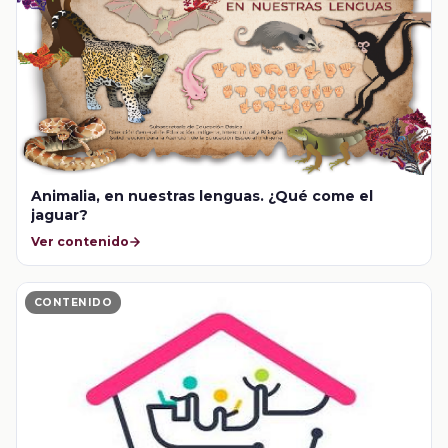
Animalia, en nuestras lenguas. ¿Qué come el
jaguar?
Ver contenido
CONTENIDO