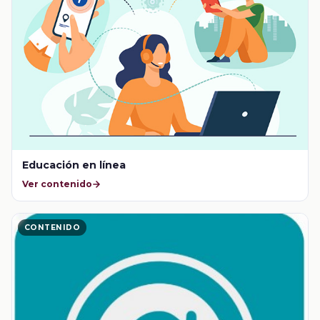
Educación en línea
Ver contenido
CONTENIDO