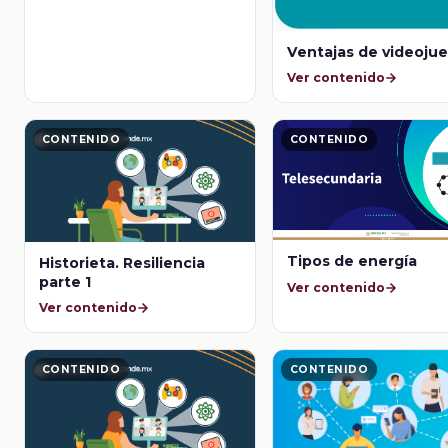
Ventajas de videoju
Ver contenido
CONTENIDO
CONTENIDO
Tipos de energía
Historieta. Resiliencia
parte 1
Ver contenido
Ver contenido
CONTENIDO
CONTENIDO