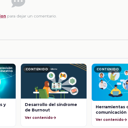
ion
para dejar un comentario.
CONTENIDO
CONTENIDO
s y
Desarrollo del síndrome
Herramientas 
de Burnout
comunicación d
Ver contenido
Ver contenido