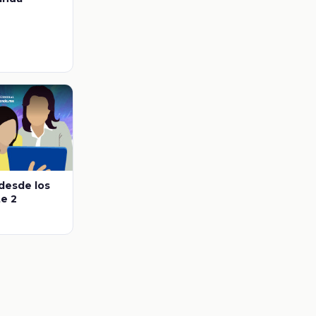
desde los
te 2