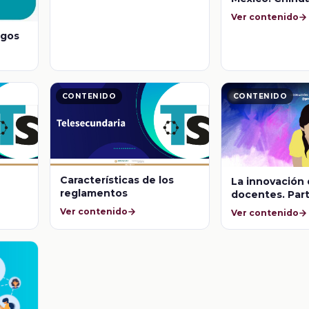
Ver contenido
egos
CONTENIDO
CONTENIDO
Características de los
La innovación 
reglamentos
docentes. Par
Ver contenido
Ver contenido