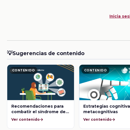
Inicia ses
💡
Sugerencias de contenido
CONTENIDO
CONTENIDO
Recomendaciones para
Estrategias cognitiva
combatir el síndrome de
metacognitivas
Burnout
Ver contenido
Ver contenido