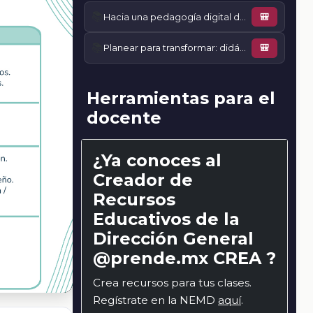
📚
Hacia una pedagogía digital de la práctica docente
🎒
📚
Planear para transformar: didáctica y evaluación formativa
🎒
Herramientas para el
docente
¿Ya conoces al
Creador de
Recursos
Educativos de la
Dirección General
@prende.mx CREA ?
Crea recursos para tus clases.
Regístrate en la NEMD
aquí
.