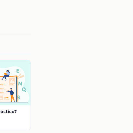
róstico?