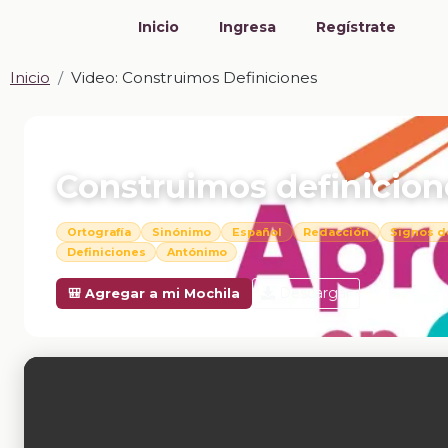
Inicio
Ingresa
Regístrate
Inicio
Video: Construimos Definiciones
📎 VIDEO · MP4
Construimos definicion
Ortografía
Sinónimo
Español
Redacción
Signos d
Definiciones
Antónimo
Descargar
🎒 Agregar a mi Mochila