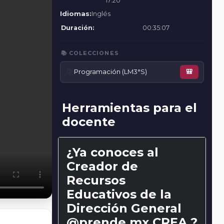
17:20
Idiomas:
Inglés
Duración:
00:35:07
📚 COLECCIONES
📚
Programación (LM3°S)
🎒
Herramientas para el
docente
¿Ya conoces al
Creador de
Recursos
Educativos de la
Dirección General
@prende.mx CREA ?