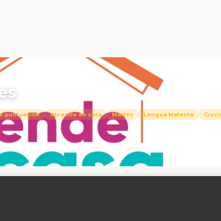
es
e puntuación
Aprende en casa
Martes
Lengua Materna
Cruc