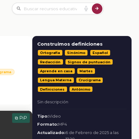
Construimos definiciones
Ortografía
Sinónimo
Español
Redacción
Signos de puntuación
Aprende en casa
Martes
igrama
Lengua Materna
Crucigrama
Definiciones
Antónimo
Sin descripción
Tipo:
Video
⧉ PiP
Formato:
MP4
Actualizado:
6 de Febrero de 2025 a las