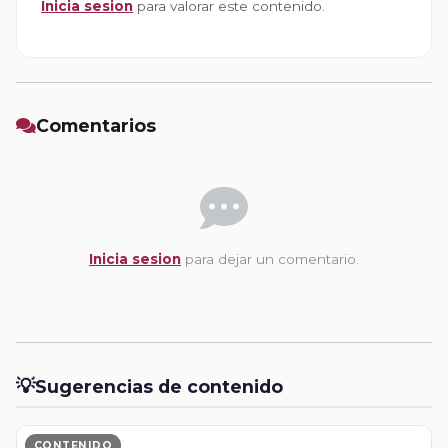
Inicia sesion
para valorar este contenido.
Comentarios
Inicia sesion
para dejar un comentario.
💡
Sugerencias de contenido
CONTENIDO