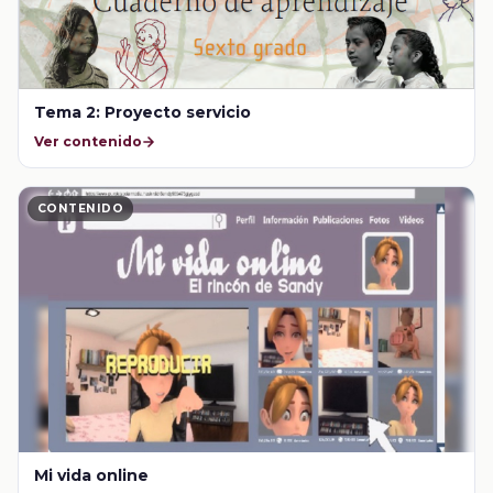
Tema 2: Proyecto servicio
Ver contenido
CONTENIDO
Mi vida online