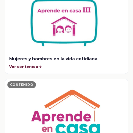
Mujeres y hombres en la vida cotidiana
Ver contenido
CONTENIDO