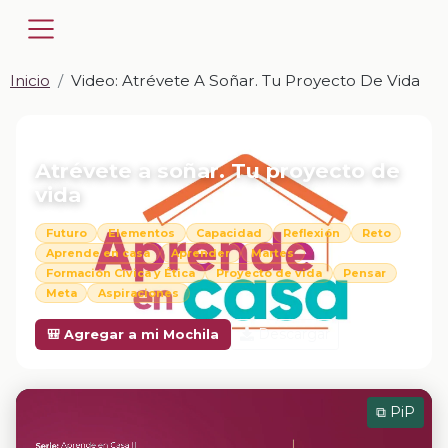
Inicio
Video: Atrévete A Soñar. Tu Proyecto De Vida
📎 VIDEO · MP4
Atrévete a soñar. Tu proyecto de
vida
Futuro
Elementos
Capacidad
Reflexión
Reto
Aprende en casa
Aprender
Martes
Formación Cívica y Ética
Proyecto de vida
Pensar
Meta
Aspiraciones
Descargar
🎒 Agregar a mi Mochila
⧉ PiP