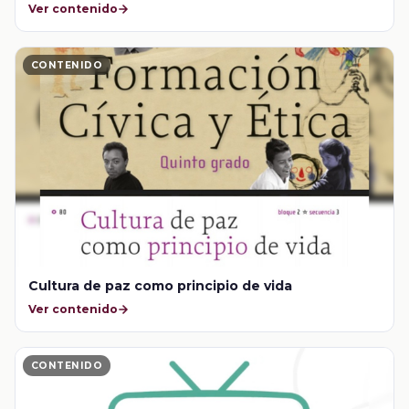
Ver contenido
CONTENIDO
Cultura de paz como principio de vida
Ver contenido
CONTENIDO