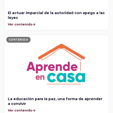
El actuar imparcial de la autoridad con apego a las
leyes
Ver contenido
CONTENIDO
La educación para la paz, una forma de aprender
a convivir
Ver contenido