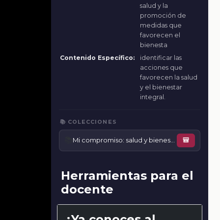
salud y la
promoción de
medidas que
favorecen el
bienesta
Contenido Específico:
identificar las
acciones que
favorecen la salud
y el bienestar
integral.
📚 COLECCIONES
📚
Mi compromiso: salud y bienestar integral
🎒
Herramientas para el
docente
¿Ya conoces al