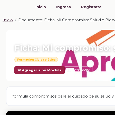
Inicio
Ingresa
Regístrate
Inicio
Documento: Ficha: Mi Compromiso: Salud Y Biene
📎 DOCUMENTO · DOCX
Ficha: Mi compromiso: s
Formación Cívica y Ética
Descargar
🎒 Agregar a mi Mochila
formula compromisos para el cuidado de su salud y 