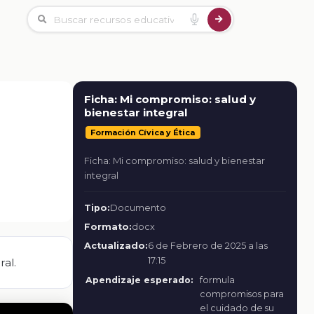
Ficha: Mi compromiso: salud y
bienestar integral
Formación Cívica y Ética
Ficha: Mi compromiso: salud y bienestar
integral
Tipo:
Documento
Formato:
docx
Actualizado:
6 de Febrero de 2025 a las
17:15
al.
Apendizaje esperado:
formula
compromisos para
el cuidado de su