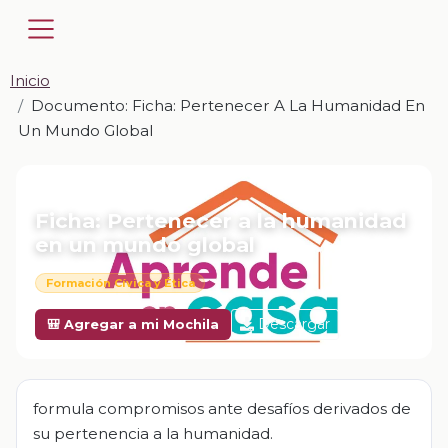
Inicio
Documento: Ficha: Pertenecer A La Humanidad En
Un Mundo Global
📎 DOCUMENTO · DOCX
Ficha: Pertenecer a la humanidad
en un mundo global
Formación Cívica y Ética
Descargar
🎒 Agregar a mi Mochila
formula compromisos ante desafíos derivados de
su pertenencia a la humanidad.