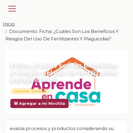
Inicio
Documento: Ficha: ¿Cuáles Son Los Beneficios Y
Riesgos Del Uso De Fertilizantes Y Plaguicidas?
📎 DOCUMENTO · DOCX
Ficha: ¿Cuáles son los beneficios
y riesgos del uso de fertilizantes
y plaguicidas?
Ciencias. Química
Descargar
🎒 Agregar a mi Mochila
evalúa procesos y productos considerando su