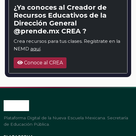
¿Ya conoces al Creador de
Recursos Educativos de la
Dirección General
@prende.mx CREA ?
Crea recursos para tus clases. Regístrate en la
NEMD
aquí
.
Conoce al CREA
Plataforma Digital de la Nueva Escuela Mexicana. Secretaría
de Educación Pública.