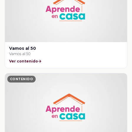
Vamos al 50
Vamos al 50
Ver contenido
CONTENIDO