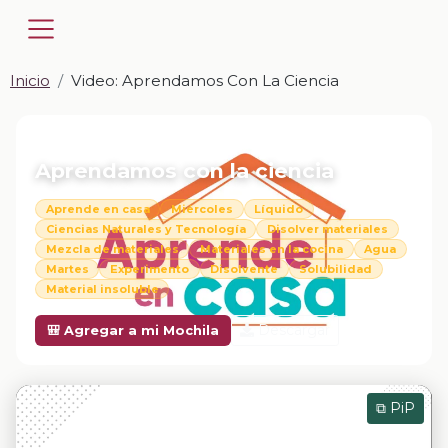
Inicio
Video: Aprendamos Con La Ciencia
📎 VIDEO · MP4
Aprendamos con la ciencia
Aprende en casa
Miércoles
Líquido
Ciencias Naturales y Tecnología
Disolver materiales
Mezcla de materiales
Materiales en la cocina
Agua
Martes
Experimento
Disolvente
Solubilidad
Material insoluble
Descargar
🎒 Agregar a mi Mochila
⧉ PiP