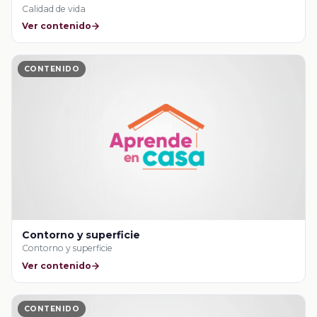
Calidad de vida
Ver contenido
CONTENIDO
Contorno y superficie
Contorno y superficie
Ver contenido
CONTENIDO