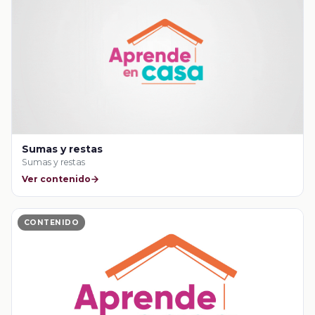
Sumas y restas
Sumas y restas
Ver contenido
CONTENIDO