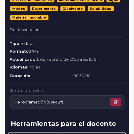
Martes
Experimento
Disolvente
Solubilidad
Material insoluble
Sin descripción
Tipo:
Video
Formato:
MP4
Actualizado:
6 de Febrero de 2025 a las 15:19
Idiomas:
Inglés
Duración:
00:30:00
📚 COLECCIONES
📚
Programación (CNyT3°)
🎒
Herramientas para el docente