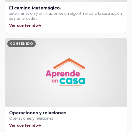
El camino Matemágico.
determinación y afirmación de un algoritmo para la sustracción
de números de …
Ver contenido
CONTENIDO
Operaciones y relaciones
Operaciones y relaciones
Ver contenido