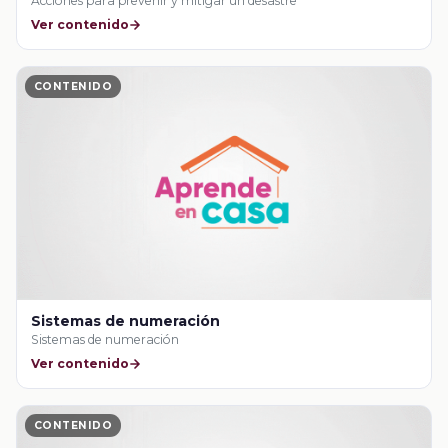
Acciones para prevenir y mitigar un desastre
Ver contenido
CONTENIDO
Sistemas de numeración
Sistemas de numeración
Ver contenido
CONTENIDO