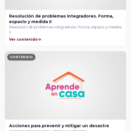
Resolución de problemas integradores. Forma,
espacio y medida II
Resolución de problemas integradores. Forma, espacio y medida
II
Ver contenido
CONTENIDO
Acciones para prevenir y mitigar un desastre