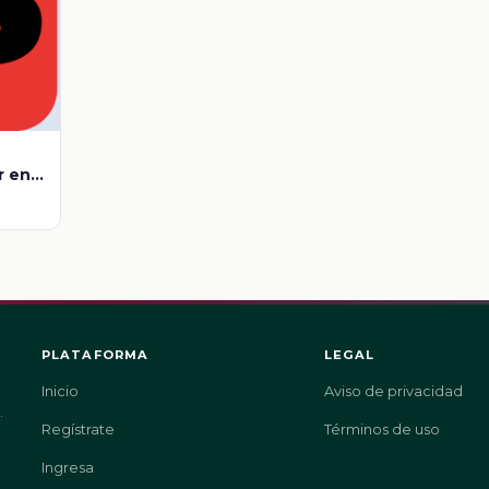
r en
PLATAFORMA
LEGAL
Inicio
Aviso de privacidad
.
Regístrate
Términos de uso
Ingresa