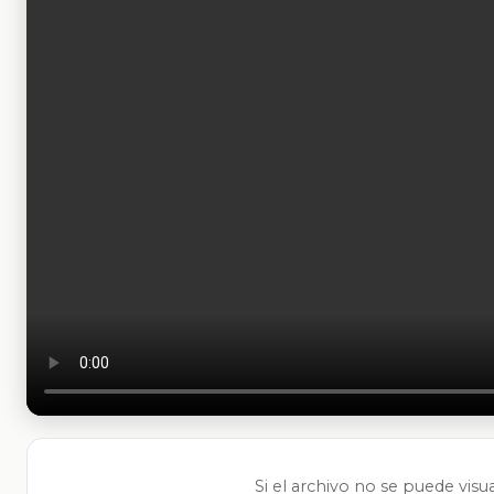
Si el archivo no se puede visu