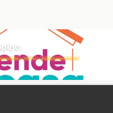
opino
Exploración
Viernes
Manifestación artística