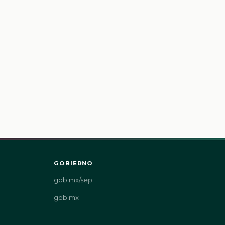
GOBIERNO
gob.mx/sep
gob.mx