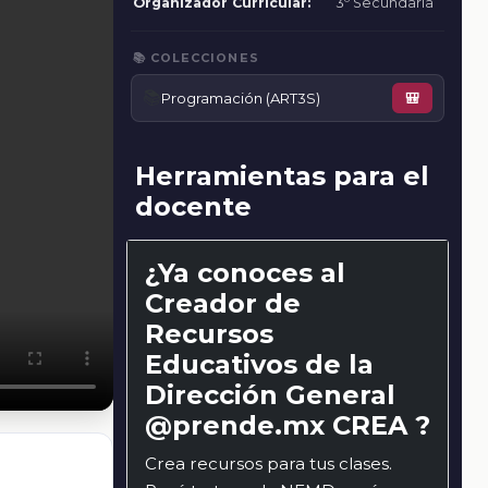
Organizador Curricular:
3º Secundaria
📚 COLECCIONES
📚
Programación (ART3S)
🎒
Herramientas para el
docente
¿Ya conoces al
Creador de
Recursos
Educativos de la
Dirección General
@prende.mx CREA ?
Crea recursos para tus clases.