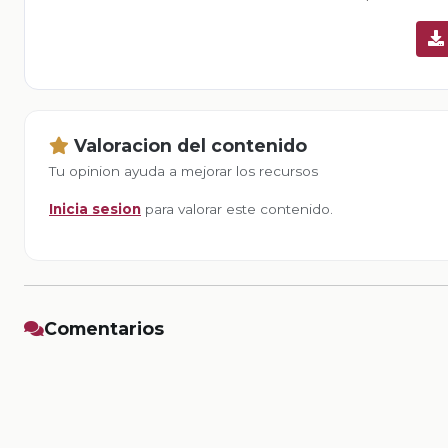
Valoracion del contenido
Tu opinion ayuda a mejorar los recursos
Inicia sesion
para valorar este contenido.
Comentarios