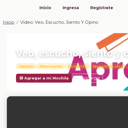
Inicio
Ingresa
Regístrate
Inicio
Video: Veo, Escucho, Siento Y Opino
📎 VIDEO · MP4
Veo, escucho, siento y 
Opinión
Observación
Sensación
Aprende en casa
Descargar
🎒 Agregar a mi Mochila