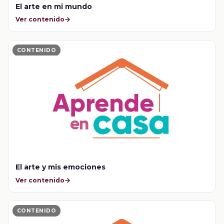
El arte en mi mundo
Ver contenido
CONTENIDO
El arte y mis emociones
Ver contenido
CONTENIDO