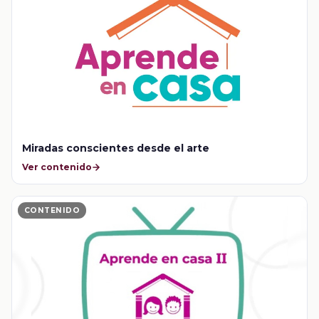
Miradas conscientes desde el arte
Ver contenido
CONTENIDO