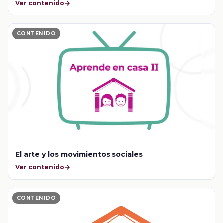
Ver contenido
CONTENIDO
El arte y los movimientos sociales
Ver contenido
CONTENIDO