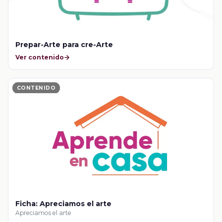
Prepar-Arte para cre-Arte
Ver contenido
CONTENIDO
Ficha: Apreciamos el arte
Apreciamos el arte