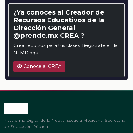
¿Ya conoces al Creador de
Recursos Educativos de la
Dirección General
@prende.mx CREA ?
Crea recursos para tus clases. Regístrate en la
NEMD
aquí
.
Conoce al CREA
Plataforma Digital de la Nueva Escuela Mexicana. Secretaría
de Educación Pública.