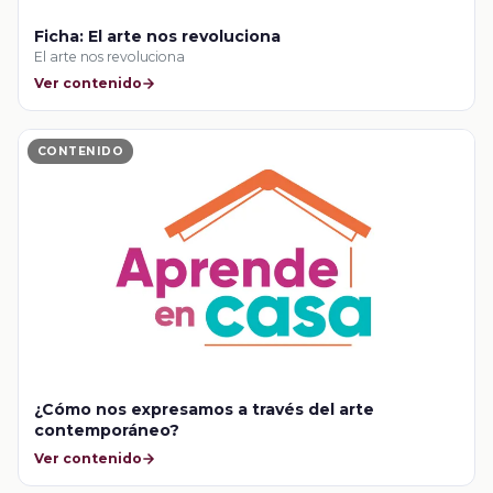
Ficha: El arte nos revoluciona
El arte nos revoluciona
Ver contenido
CONTENIDO
¿Cómo nos expresamos a través del arte
contemporáneo?
Ver contenido