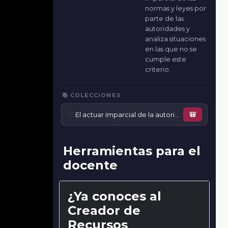
normas y leyes por
parte de las
autoridades y
analiza situaciones
en las que no se
cumple este
criterio.
📚 COLECCIONES
📚
El actuar imparcial de la autoridad con apego a las leyes
🎒
Herramientas para el
docente
¿Ya conoces al
Creador de
Recursos