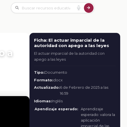
Ficha: El actuar imparcial de la
autoridad con apego a las leyes
o a
El actuar imparcial de la autoridad con
apego a las leyes
Tipo:
Documento
Formato:
docx
Actualizado:
6 de Febrero de 2025 a las
16:59
Idiomas:
Inglés
Apendizaje esperado:
Aprendizaje
esperado: valora la
aplicación
imparcial de las