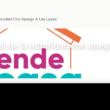
toridad Con Apego A Las Leyes
ial de la autoridad con apeg