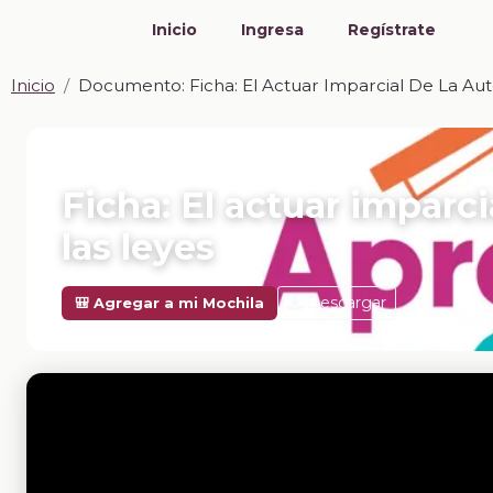
Inicio
Ingresa
Regístrate
Inicio
Documento: Ficha: El Actuar Imparcial De La Au
📎 DOCUMENTO · DOCX
Ficha: El actuar imparc
las leyes
Descargar
🎒 Agregar a mi Mochila