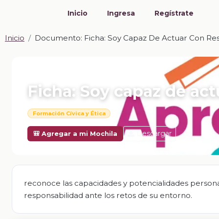
Inicio
Ingresa
Regístrate
Inicio
Documento: Ficha: Soy Capaz De Actuar Con Res
📎 DOCUMENTO · DOCX
Ficha: Soy capaz de act
Formación Cívica y Ética
Descargar
🎒 Agregar a mi Mochila
reconoce las capacidades y potencialidades personal
responsabilidad ante los retos de su entorno.