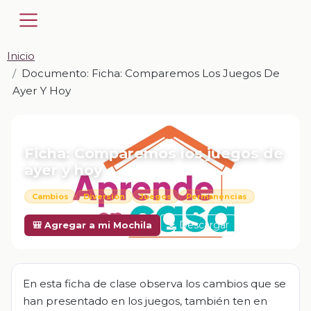
Inicio
Documento: Ficha: Comparemos Los Juegos De
Ayer Y Hoy
📎 DOCUMENTO · DOCX
Ficha: Comparemos los juegos de
ayer y hoy
Cambios
Diversión
Juegos
Permanencias
Descargar
🎒 Agregar a mi Mochila
En esta ficha de clase observa los cambios que se
han presentado en los juegos, también ten en